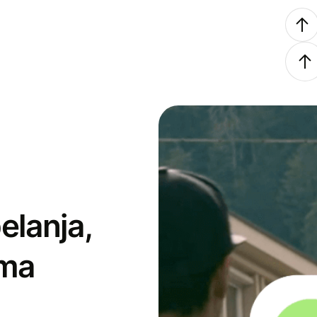
elanja,
ima