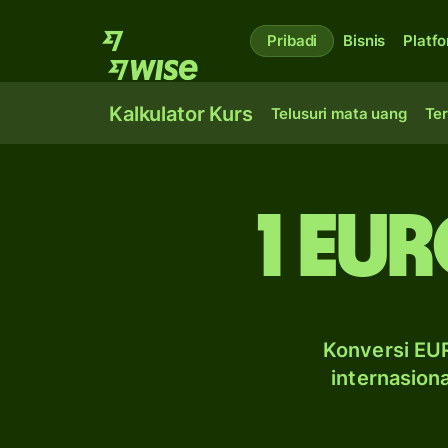
Pribadi
Bisnis
Platf
Kalkulator Kurs
Telusuri mata uang
Ter
1 eu
Konversi EUR
internasion