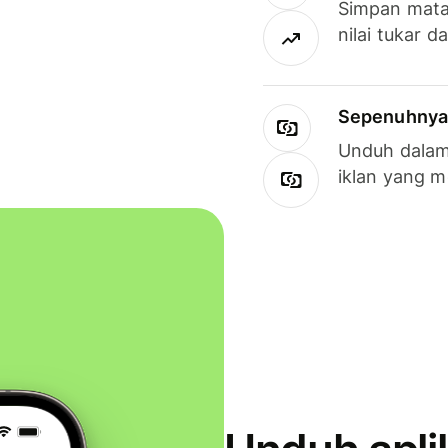
Simpan mata
nilai tukar d
Sepenuhnya g
Unduh dalam 
iklan yang 