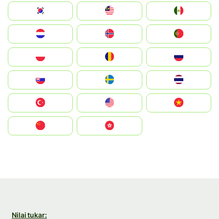
South Korea
Malay
Mexico
Nederland
Norge
Portugal
Polska
România
Россия
Slovensko
Ruoŧŧa
ไทย
Türkiye
United States
Vietnam
中国
中國香港特別行政區
Nilai tukar: