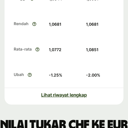
Rendah
1,0681
1,0681
Rata-rata
1,0772
1,0851
Ubah
-1.25
%
-2.00
%
Lihat riwayat lengkap
Nilai tukar CHF ke EUR