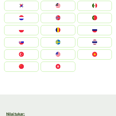
South Korea
Malay
Mexico
Nederland
Norge
Portugal
Polska
România
Россия
Slovensko
Ruoŧŧa
ไทย
Türkiye
United States
Vietnam
中国
中國香港特別行政區
Nilai tukar: