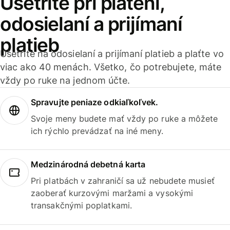
Ušetrite pri platení,
odosielaní a prijímaní
platieb
Ušetrite na odosielaní a prijímaní platieb a plaťte vo
viac ako 40 menách. Všetko, čo potrebujete, máte
vždy po ruke na jednom účte.
Spravujte peniaze odkiaľkoľvek.
Svoje meny budete mať vždy po ruke a môžete
ich rýchlo prevádzať na iné meny.
Medzinárodná debetná karta
Pri platbách v zahraničí sa už nebudete musieť
zaoberať kurzovými maržami a vysokými
transakčnými poplatkami.