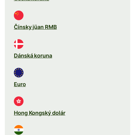
Čínsky jüan RMB
Dánská koruna
Euro
Hong Kongský dolár