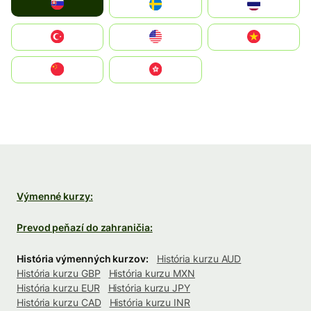
Slovensko
Ruoŧŧa
ไทย
Türkiye
United States
Vietnam
中国
中國香港特別行政區
Výmenné kurzy:
Prevod peňazí do zahraničia:
História výmenných kurzov:
História kurzu AUD
História kurzu GBP
História kurzu MXN
História kurzu EUR
História kurzu JPY
História kurzu CAD
História kurzu INR