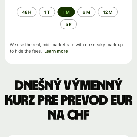
Time
48 H
1 T
1 M
6 M
12 M
period
5 R
We use the real, mid-market rate with no sneaky mark-up
to hide the fees.
Learn more
Dnešný výmenný
kurz pre prevod EUR
na CHF