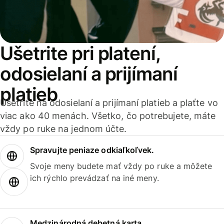
Ušetrite pri platení,
odosielaní a prijímaní
platieb
Ušetrite na odosielaní a prijímaní platieb a plaťte vo
viac ako 40 menách. Všetko, čo potrebujete, máte
vždy po ruke na jednom účte.
Spravujte peniaze odkiaľkoľvek.
Svoje meny budete mať vždy po ruke a môžete
ich rýchlo prevádzať na iné meny.
Medzinárodná debetná karta