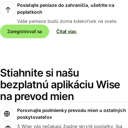
Posielajte peniaze do zahraničia, ušetrite na
poplatkoch
Vaše peniaze budú doma kdekoľvek na svete.
Zaregistrovať sa
Čítať viac
Stiahnite si našu
bezplatnú aplikáciu Wise
na prevod mien
Porovnajte podmienky prevodu mien u ostatných
poskytovateľov
S Wise vás nečakajú žiadne skryté poplatky, iba