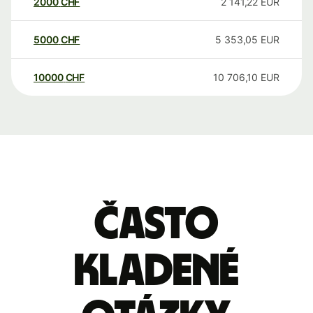
2000
CHF
2 141,22
EUR
5000
CHF
5 353,05
EUR
10000
CHF
10 706,10
EUR
Často
kladené