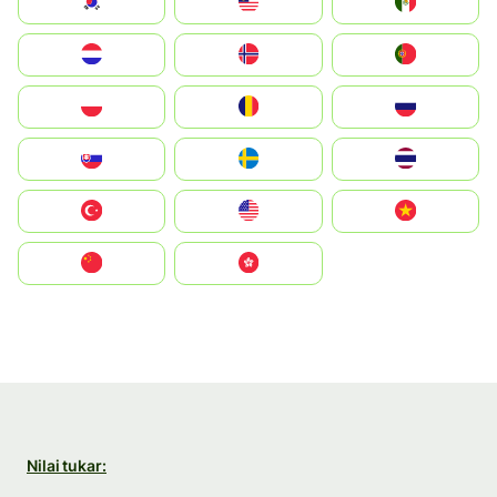
South Korea
Malay
Mexico
Nederland
Norge
Portugal
Polska
România
Россия
Slovensko
Ruoŧŧa
ไทย
Türkiye
United States
Vietnam
中国
中國香港特別行政區
Nilai tukar: