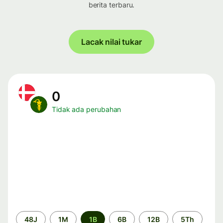
berita terbaru.
Lacak nilai tukar
0
Tidak ada perubahan
Periode
48J
1M
1B
6B
12B
5Th