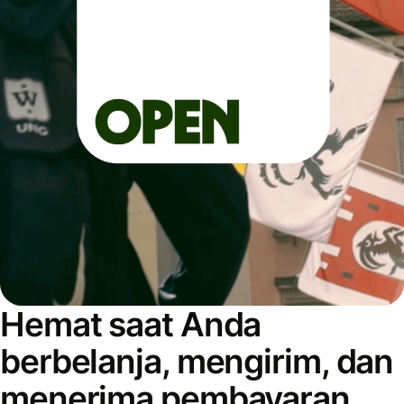
Hemat saat Anda
berbelanja, mengirim, dan
menerima pembayaran