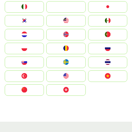
Italia
JA
Japan
South Korea
Malay
Mexico
Nederland
Norge
Portugal
Polska
România
Россия
Slovensko
Ruoŧŧa
ไทย
Türkiye
United States
Vietnam
中国
中國香港特別行政區