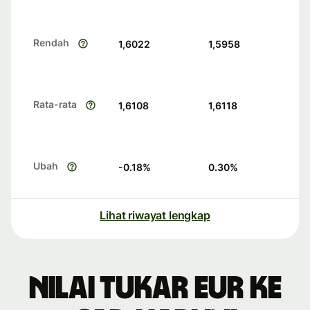
Rendah
1,6022
1,5958
Rata-rata
1,6108
1,6118
Ubah
-0.18
%
0.30
%
Lihat riwayat lengkap
Nilai tukar EUR ke