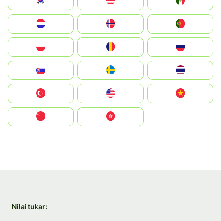
South Korea
Malay
Mexico
Nederland
Norge
Portugal
Polska
România
Россия
Slovensko
Ruoŧŧa
ไทย
Türkiye
United States
Vietnam
中国
中國香港特別行政區
Nilai tukar: