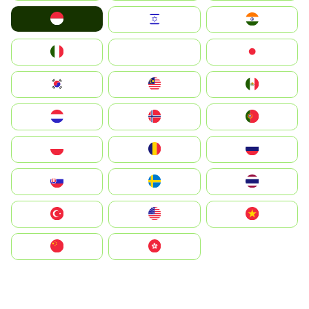
Indonesia
Israel
India
Italia
JA
Japan
South Korea
Malay
Mexico
Nederland
Norge
Portugal
Polska
România
Россия
Slovensko
Ruoŧŧa
ไทย
Türkiye
United States
Vietnam
中国
中國香港特別行政區