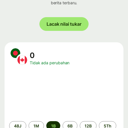
berita terbaru.
Lacak nilai tukar
0
Tidak ada perubahan
Periode
48J
1M
1B
6B
12B
5Th