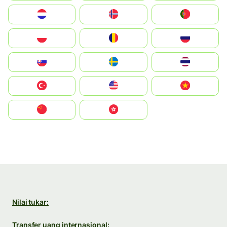
Nederland
Norge
Portugal
Polska
România
Россия
Slovensko
Ruoŧŧa
ไทย
Türkiye
United States
Vietnam
中国
中國香港特別行政區
Nilai tukar:
Transfer uang internasional: