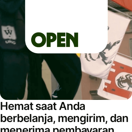
Hemat saat Anda
berbelanja, mengirim, dan
menerima pembayaran