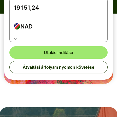
NAD
Utalás indítása
Átváltási árfolyam nyomon követése