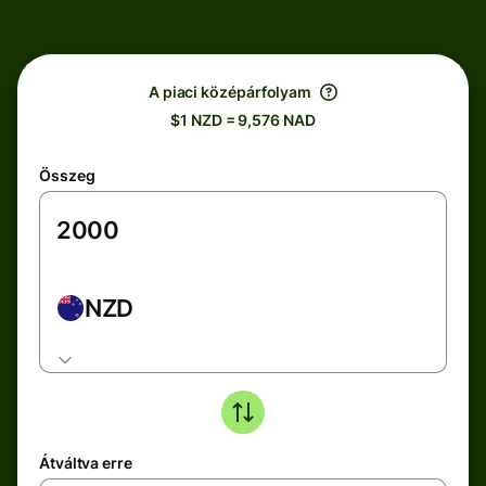
A piaci középárfolyam
$1 NZD = 9,576 NAD
Összeg
NZD
Átváltva erre