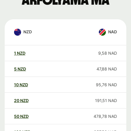
árfolyama ma
NZD
NAD
1
NZD
9,58
NAD
5
NZD
47,88
NAD
10
NZD
95,76
NAD
20
NZD
191,51
NAD
50
NZD
478,78
NAD