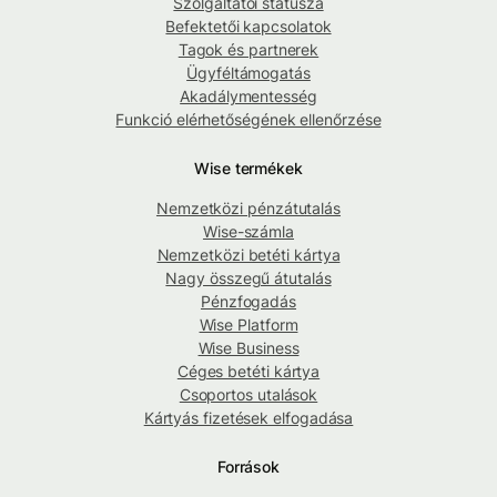
Szolgáltatói státusza
Befektetői kapcsolatok
Tagok és partnerek
Ügyféltámogatás
Akadálymentesség
Funkció elérhetőségének ellenőrzése
Wise termékek
Nemzetközi pénzátutalás
Wise-számla
Nemzetközi betéti kártya
Nagy összegű átutalás
Pénzfogadás
Wise Platform
Wise Business
Céges betéti kártya
Csoportos utalások
Kártyás fizetések elfogadása
Források