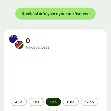
Átváltási árfolyam nyomon követése
0
Nincs változás
Időszak
48 ó
1 hé
1 hó
6 hó
12 hó