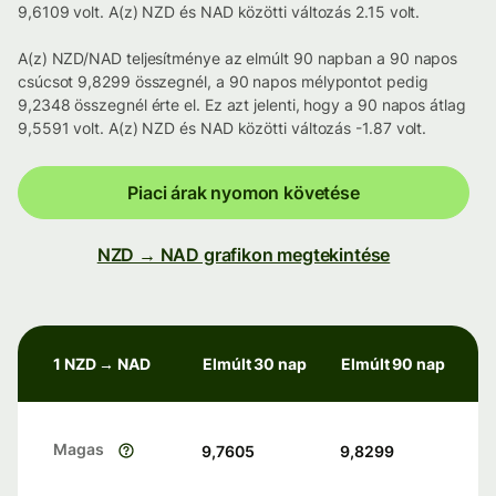
9,6109 volt. A(z) NZD és NAD közötti változás 2.15 volt.
A(z) NZD/NAD teljesítménye az elmúlt 90 napban a 90 napos
csúcsot 9,8299 összegnél, a 90 napos mélypontot pedig
9,2348 összegnél érte el. Ez azt jelenti, hogy a 90 napos átlag
9,5591 volt. A(z) NZD és NAD közötti változás -1.87 volt.
Piaci árak nyomon követése
NZD → NAD grafikon megtekintése
1 NZD → NAD
Elmúlt 30 nap
Elmúlt 90 nap
Magas
9,7605
9,8299