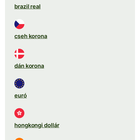
brazil real
cseh korona
dán korona
euró
hongkongi dollár