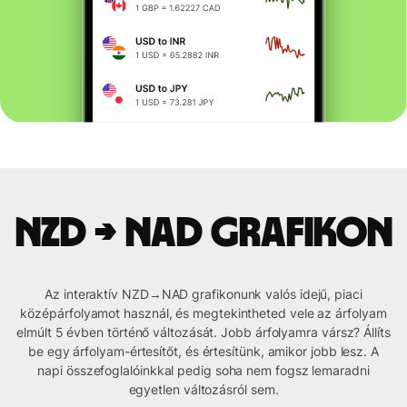
NZD → NAD grafikon
Az interaktív NZD→NAD grafikonunk valós idejű, piaci
középárfolyamot használ, és megtekintheted vele az árfolyam
elmúlt 5 évben történő változását. Jobb árfolyamra vársz? Állíts
be egy árfolyam-értesítőt, és értesítünk, amikor jobb lesz. A
napi összefoglalóinkkal pedig soha nem fogsz lemaradni
egyetlen változásról sem.