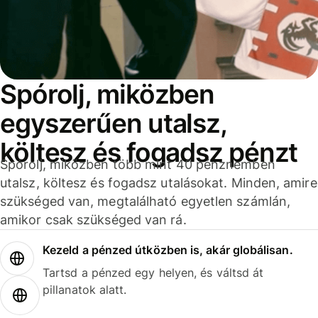
Spórolj, miközben
egyszerűen utalsz,
költesz és fogadsz pénzt
Spórolj, miközben több mint 40 pénznemben
utalsz, költesz és fogadsz utalásokat. Minden, amire
szükséged van, megtalálható egyetlen számlán,
amikor csak szükséged van rá.
Kezeld a pénzed útközben is, akár globálisan.
Tartsd a pénzed egy helyen, és váltsd át
pillanatok alatt.