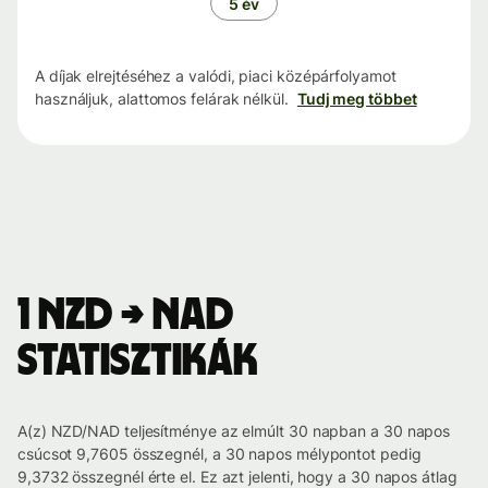
5 év
A díjak elrejtéséhez a valódi, piaci középárfolyamot
használjuk, alattomos felárak nélkül.
Tudj meg többet
1 NZD → NAD
statisztikák
A(z) NZD/NAD teljesítménye az elmúlt 30 napban a 30 napos
csúcsot 9,7605 összegnél, a 30 napos mélypontot pedig
9,3732 összegnél érte el. Ez azt jelenti, hogy a 30 napos átlag