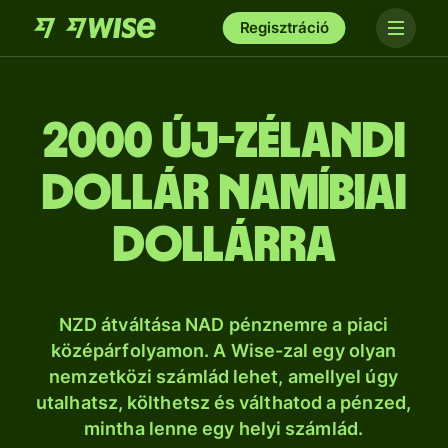
Regisztráció
2000 új-zélandi
dollár namíbiai
dollárra
NZD átváltása NAD pénznemre a piaci
középárfolyamon. A Wise-zal egy olyan
nemzetközi számlád lehet, amellyel úgy
utalhatsz, költhetsz és válthatod a pénzed,
mintha lenne egy helyi számlád.