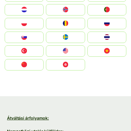
Nederland
Norge
Portugal
Polska
România
Россия
Slovensko
Ruoŧŧa
ไทย
Türkiye
United States
Vietnam
中国
中國香港特別行政區
Átváltási árfolyamok: