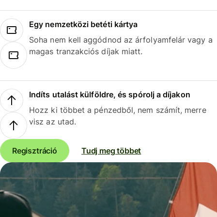
Egy nemzetközi betéti kártya
Soha nem kell aggódnod az árfolyamfelár vagy a
magas tranzakciós díjak miatt.
Indíts utalást külföldre, és spórolj a díjakon
Hozz ki többet a pénzedből, nem számít, merre
visz az utad.
Regisztráció
Tudj meg többet