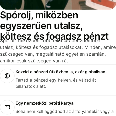
Spórolj, miközben
egyszerűen utalsz,
költesz és fogadsz pénzt
Spórolj, miközben több mint 40 pénznemben
utalsz, költesz és fogadsz utalásokat. Minden, amire
szükséged van, megtalálható egyetlen számlán,
amikor csak szükséged van rá.
Kezeld a pénzed útközben is, akár globálisan.
Tartsd a pénzed egy helyen, és váltsd át
pillanatok alatt.
Egy nemzetközi betéti kártya
Soha nem kell aggódnod az árfolyamfelár vagy a