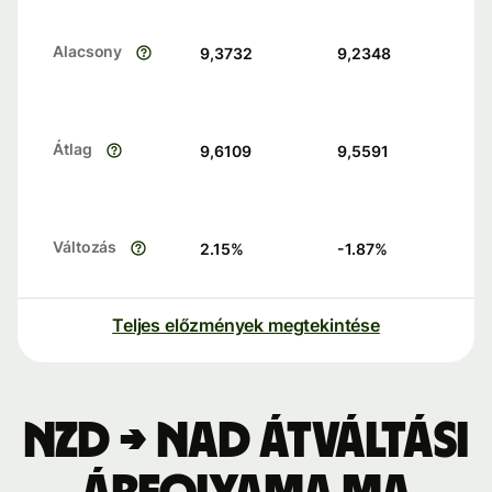
Alacsony
9,3732
9,2348
Átlag
9,6109
9,5591
Változás
2.15
%
-1.87
%
Teljes előzmények megtekintése
NZD → NAD átváltási