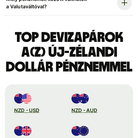
a Valutaváltóval?
Top devizapárok
a(z) új-zélandi
dollár pénznemmel
NZD - USD
NZD - AUD