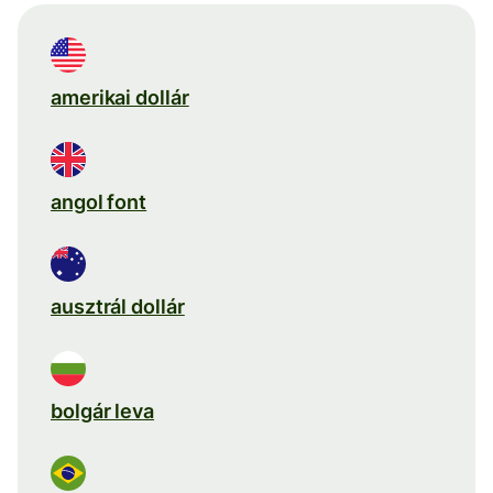
amerikai dollár
angol font
ausztrál dollár
bolgár leva