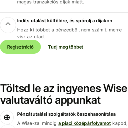
magas tranzakciós díjak miatt.
Indíts utalást külföldre, és spórolj a díjakon
Hozz ki többet a pénzedből, nem számít, merre
visz az utad.
Regisztráció
Tudj meg többet
Töltsd le az ingyenes Wise
valutaváltó appunkat
Pénzátutalási szolgáltatók összehasonlítása
A Wise-zal mindig
a piaci középárfolyamot
kapod,