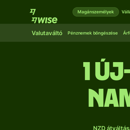
Magánszemélyek
Vál
Valutaváltó
Pénznemek böngészése
Árf
1 ú
nam
NZD átváltás