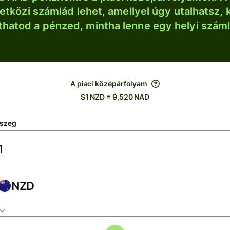
tközi számlád lehet, amellyel úgy utalhatsz, 
thatod a pénzed, mintha lenne egy helyi szám
A piaci középárfolyam
$1 NZD = 9,520 NAD
szeg
NZD