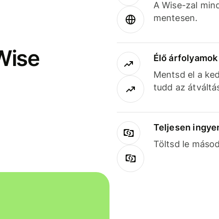
A Wise-zal min
mentesen.
Wise
Élő árfolyamo
Mentsd el a ked
tudd az átváltá
Teljesen ingye
Töltsd le másod