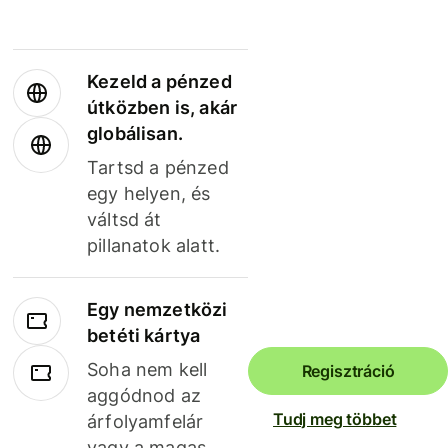
Kezeld a pénzed
útközben is, akár
globálisan.
Tartsd a pénzed
egy helyen, és
váltsd át
pillanatok alatt.
Egy nemzetközi
betéti kártya
Soha nem kell
Regisztráció
aggódnod az
Tudj meg többet
árfolyamfelár
vagy a magas