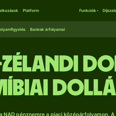
lalkozások
Platform
Funkciók
Díjsza
olyamfigyelés
Bankok árfolyamai
j-zélandi do
íbiai doll
a NAD pénznemre a piaci középárfolyamon. A