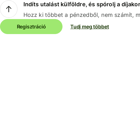
Indíts utalást külföldre, és spórolj a díjako
Hozz ki többet a pénzedből, nem számít, me
Regisztráció
Tudj meg többet