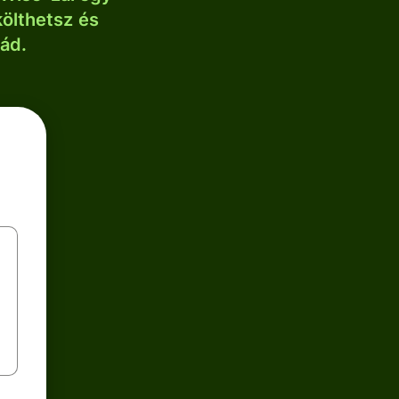
költhetsz és
lád.