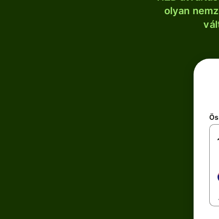
olyan nemze
vál
Ös