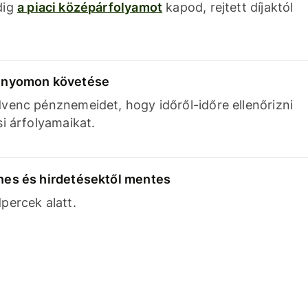
dig
a piaci középárfolyamot
kapod, rejtett díjaktól
k nyomon követése
venc pénznemeidet, hogy időről-időre ellenőrizni
si árfolyamaikat.
nes és hirdetésektől mentes
percek alatt.