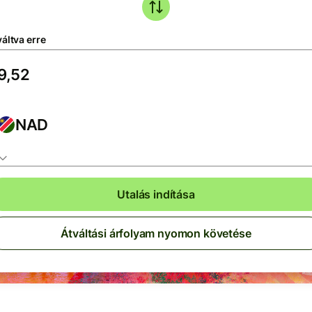
áltva erre
NAD
Utalás indítása
Átváltási árfolyam nyomon követése