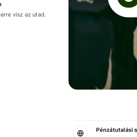
n
rre visz az utad.
Pénzátutalási 