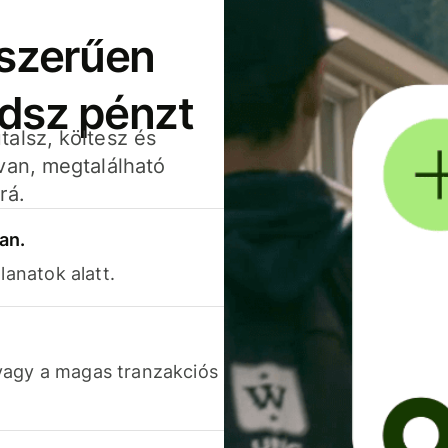
yszerűen
adsz pénzt
alsz, költesz és
van, megtalálható
rá.
an.
lanatok alatt.
vagy a magas tranzakciós