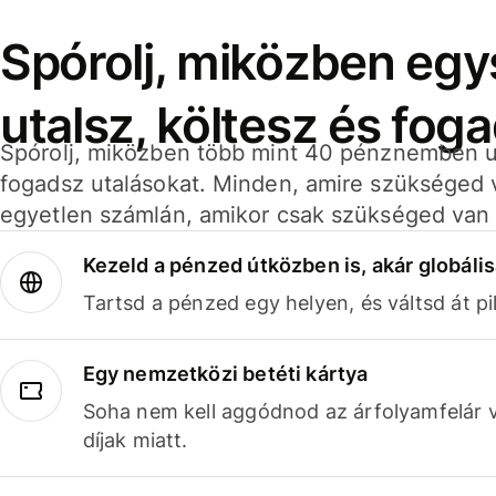
Spórolj, miközben eg
utalsz, költesz és fog
Spórolj, miközben több mint 40 pénznemben ut
fogadsz utalásokat. Minden, amire szükséged 
egyetlen számlán, amikor csak szükséged van 
Kezeld a pénzed útközben is, akár globális
Tartsd a pénzed egy helyen, és váltsd át pil
Egy nemzetközi betéti kártya
Soha nem kell aggódnod az árfolyamfelár 
díjak miatt.