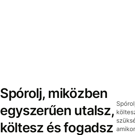
Spórolj, miközben
Spórol
egyszerűen utalsz,
költes
szüksé
költesz és fogadsz
amikor