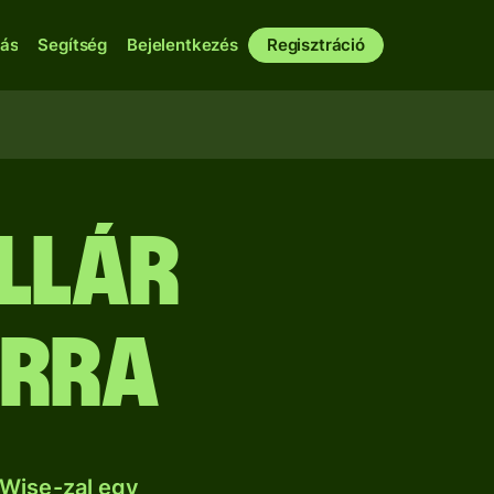
bás
Segítség
Bejelentkezés
Regisztráció
llár
árra
 Wise-zal egy