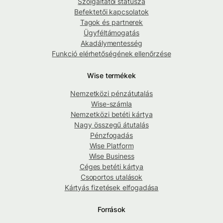
Szolgáltatói státusza
Befektetői kapcsolatok
Tagok és partnerek
Ügyféltámogatás
Akadálymentesség
Funkció elérhetőségének ellenőrzése
Wise termékek
Nemzetközi pénzátutalás
Wise-számla
Nemzetközi betéti kártya
Nagy összegű átutalás
Pénzfogadás
Wise Platform
Wise Business
Céges betéti kártya
Csoportos utalások
Kártyás fizetések elfogadása
Források