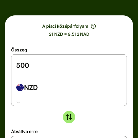
A piaci középárfolyam
$1 NZD = 9,512 NAD
Összeg
NZD
Átváltva erre