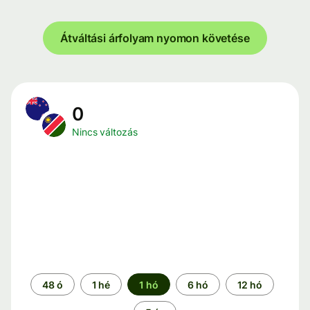
Átváltási árfolyam nyomon követése
0
Nincs változás
Időszak
48 ó
1 hé
1 hó
6 hó
12 hó