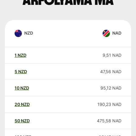
árfolyama ma
NZD
NAD
1
NZD
9,51
NAD
5
NZD
47,56
NAD
10
NZD
95,12
NAD
20
NZD
190,23
NAD
50
NZD
475,58
NAD