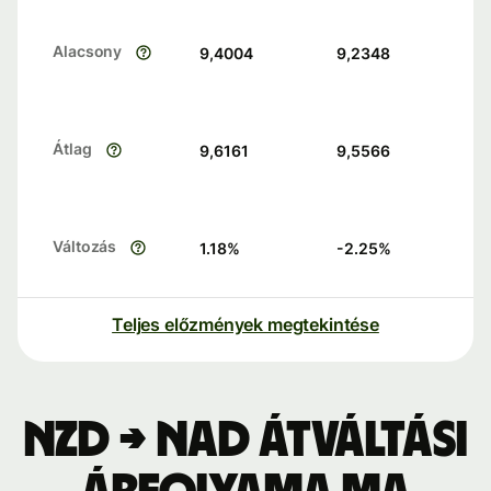
Alacsony
9,4004
9,2348
Átlag
9,6161
9,5566
Változás
1.18
%
-2.25
%
Teljes előzmények megtekintése
NZD → NAD átváltási