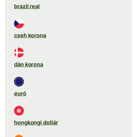
brazil real
cseh korona
dán korona
euró
hongkongi dollár