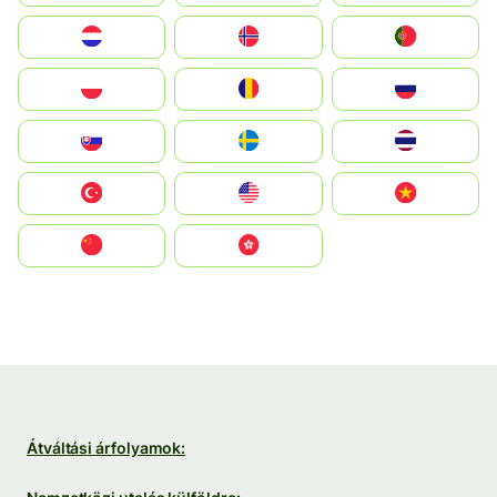
Nederland
Norge
Portugal
Polska
România
Россия
Slovensko
Ruoŧŧa
ไทย
Türkiye
United States
Vietnam
中国
中國香港特別行政區
Átváltási árfolyamok: