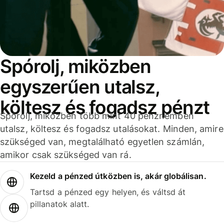
Spórolj, miközben
egyszerűen utalsz,
költesz és fogadsz pénzt
Spórolj, miközben több mint 40 pénznemben
utalsz, költesz és fogadsz utalásokat. Minden, amire
szükséged van, megtalálható egyetlen számlán,
amikor csak szükséged van rá.
Kezeld a pénzed útközben is, akár globálisan.
Tartsd a pénzed egy helyen, és váltsd át
pillanatok alatt.