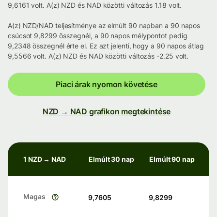
9,6161 volt. A(z) NZD és NAD közötti változás 1.18 volt.
A(z) NZD/NAD teljesítménye az elmúlt 90 napban a 90 napos
csúcsot 9,8299 összegnél, a 90 napos mélypontot pedig
9,2348 összegnél érte el. Ez azt jelenti, hogy a 90 napos átlag
9,5566 volt. A(z) NZD és NAD közötti változás -2.25 volt.
Piaci árak nyomon követése
NZD → NAD grafikon megtekintése
1 NZD → NAD
Elmúlt 30 nap
Elmúlt 90 nap
Magas
9,7605
9,8299