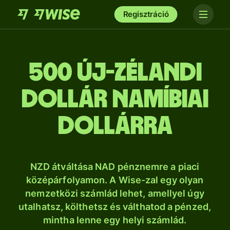
Regisztráció
500 új-zélandi
dollár namíbiai
dollárra
NZD átváltása NAD pénznemre a piaci
középárfolyamon. A Wise-zal egy olyan
nemzetközi számlád lehet, amellyel úgy
utalhatsz, költhetsz és válthatod a pénzed,
mintha lenne egy helyi számlád.