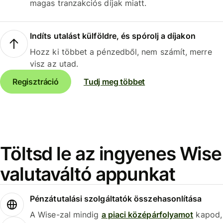
magas tranzakciós díjak miatt.
Indíts utalást külföldre, és spórolj a díjakon
Hozz ki többet a pénzedből, nem számít, merre
visz az utad.
Regisztráció
Tudj meg többet
Töltsd le az ingyenes Wise
valutaváltó appunkat
Pénzátutalási szolgáltatók összehasonlítása
A Wise-zal mindig
a piaci középárfolyamot
kapod,