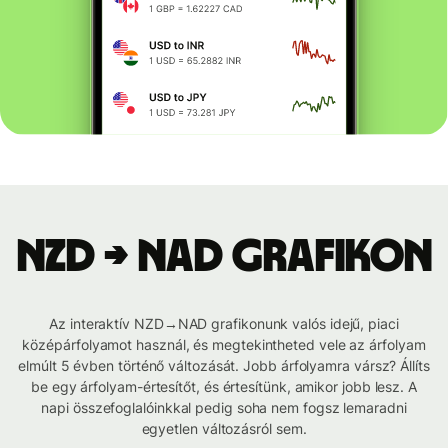
NZD → NAD grafikon
Az interaktív NZD→NAD grafikonunk valós idejű, piaci
középárfolyamot használ, és megtekintheted vele az árfolyam
elmúlt 5 évben történő változását. Jobb árfolyamra vársz? Állíts
be egy árfolyam-értesítőt, és értesítünk, amikor jobb lesz. A
napi összefoglalóinkkal pedig soha nem fogsz lemaradni
egyetlen változásról sem.