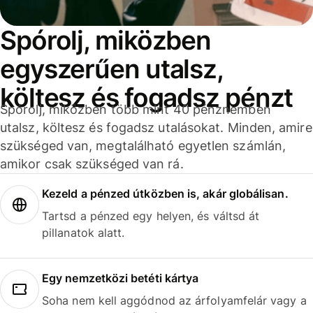
Spórolj, miközben
egyszerűen utalsz,
költesz és fogadsz pénzt
Spórolj, miközben több mint 40 pénznemben
utalsz, költesz és fogadsz utalásokat. Minden, amire
szükséged van, megtalálható egyetlen számlán,
amikor csak szükséged van rá.
Kezeld a pénzed útközben is, akár globálisan.
Tartsd a pénzed egy helyen, és váltsd át
pillanatok alatt.
Egy nemzetközi betéti kártya
Soha nem kell aggódnod az árfolyamfelár vagy a