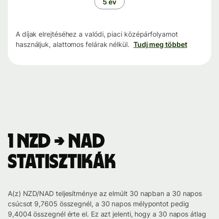
5 év
A díjak elrejtéséhez a valódi, piaci középárfolyamot
használjuk, alattomos felárak nélkül.
Tudj meg többet
1 NZD → NAD
statisztikák
A(z) NZD/NAD teljesítménye az elmúlt 30 napban a 30 napos
csúcsot 9,7605 összegnél, a 30 napos mélypontot pedig
9,4004 összegnél érte el. Ez azt jelenti, hogy a 30 napos átlag