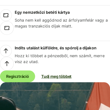
Egy nemzetközi betéti kártya
Soha nem kell aggódnod az árfolyamfelár vagy a
magas tranzakciós díjak miatt.
Indíts utalást külföldre, és spórolj a díjakon
Hozz ki többet a pénzedből, nem számít, merre
visz az utad.
Regisztráció
Tudj meg többet