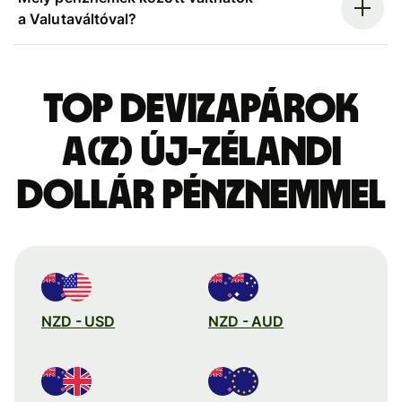
a Valutaváltóval?
Top devizapárok
a(z) új-zélandi
dollár pénznemmel
NZD - USD
NZD - AUD