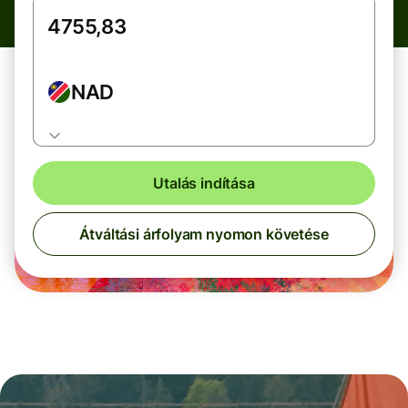
NAD
Utalás indítása
Átváltási árfolyam nyomon követése