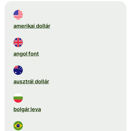
amerikai dollár
angol font
ausztrál dollár
bolgár leva