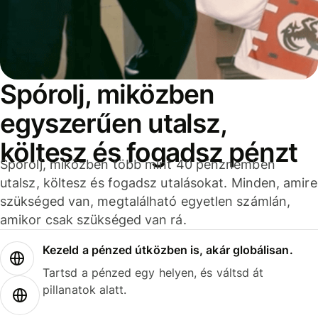
Spórolj, miközben
egyszerűen utalsz,
költesz és fogadsz pénzt
Spórolj, miközben több mint 40 pénznemben
utalsz, költesz és fogadsz utalásokat. Minden, amire
szükséged van, megtalálható egyetlen számlán,
amikor csak szükséged van rá.
Kezeld a pénzed útközben is, akár globálisan.
Tartsd a pénzed egy helyen, és váltsd át
pillanatok alatt.