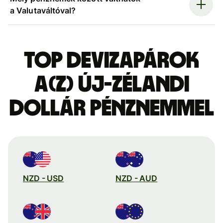
a Valutaváltóval?
Top devizapárok
a(z) új-zélandi
dollár pénznemmel
NZD - USD
NZD - AUD