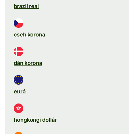
brazil real
cseh korona
dán korona
euró
hongkongi dollár