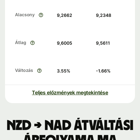
Alacsony
9,2662
9,2348
Átlag
9,6005
9,5611
Változás
3.55
%
-1.66
%
Teljes előzmények megtekintése
NZD → NAD átváltási