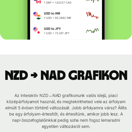
NZD → NAD grafikon
Az interaktív NZD→NAD grafikonunk valós idejű, piaci
középárfolyamot használ, és megtekintheted vele az árfolyam
elmúlt 5 évben történő változását. Jobb árfolyamra vársz? Állíts
be egy árfolyam-értesítőt, és értesítünk, amikor jobb lesz. A
napi összefoglalóinkkal pedig soha nem fogsz lemaradni
egyetlen változásról sem.