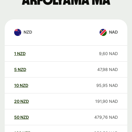
árfolyama ma
NZD
NAD
1
NZD
9,60
NAD
5
NZD
47,98
NAD
10
NZD
95,95
NAD
20
NZD
191,90
NAD
50
NZD
479,76
NAD