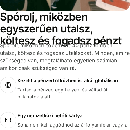
Spórolj, miközben
egyszerűen utalsz,
költesz és fogadsz pénzt
Spórolj, miközben több mint 40 pénznemben
utalsz, költesz és fogadsz utalásokat. Minden, amire
szükséged van, megtalálható egyetlen számlán,
amikor csak szükséged van rá.
Kezeld a pénzed útközben is, akár globálisan.
Tartsd a pénzed egy helyen, és váltsd át
pillanatok alatt.
Egy nemzetközi betéti kártya
Soha nem kell aggódnod az árfolyamfelár vagy a