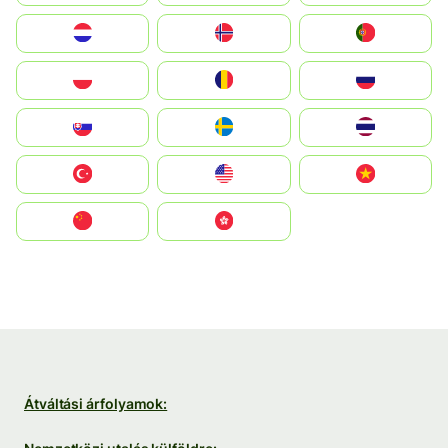
Nederland
Norge
Portugal
Polska
România
Россия
Slovensko
Ruoŧŧa
ไทย
Türkiye
United States
Vietnam
中国
中國香港特別行政區
Átváltási árfolyamok: