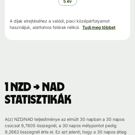
5 év
A díjak elrejtéséhez a valódi, piaci középárfolyamot
használjuk, alattomos felárak nélkül.
Tudj meg többet
1 NZD → NAD
statisztikák
A(z) NZD/NAD teljesítménye az elmúlt 30 napban a 30 napos
csúcsot 9,7605 összegnél, a 30 napos mélypontot pedig
9,2662 összegnél érte el. Ez azt jelenti, hogy a 30 napos átlag