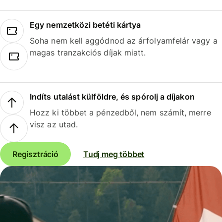
Egy nemzetközi betéti kártya
Soha nem kell aggódnod az árfolyamfelár vagy a
magas tranzakciós díjak miatt.
Indíts utalást külföldre, és spórolj a díjakon
Hozz ki többet a pénzedből, nem számít, merre
visz az utad.
Regisztráció
Tudj meg többet