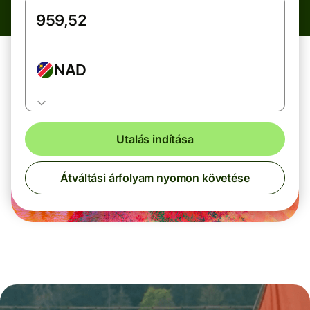
NAD
Utalás indítása
Átváltási árfolyam nyomon követése