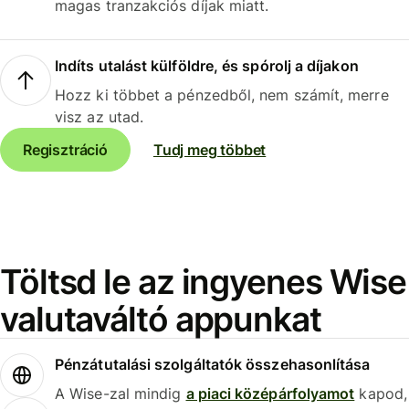
magas tranzakciós díjak miatt.
Indíts utalást külföldre, és spórolj a díjakon
Hozz ki többet a pénzedből, nem számít, merre
visz az utad.
Regisztráció
Tudj meg többet
Töltsd le az ingyenes Wise
valutaváltó appunkat
Pénzátutalási szolgáltatók összehasonlítása
A Wise-zal mindig
a piaci középárfolyamot
kapod,