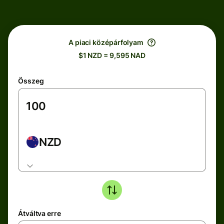
A piaci középárfolyam
$1 NZD = 9,595 NAD
Összeg
NZD
Átváltva erre