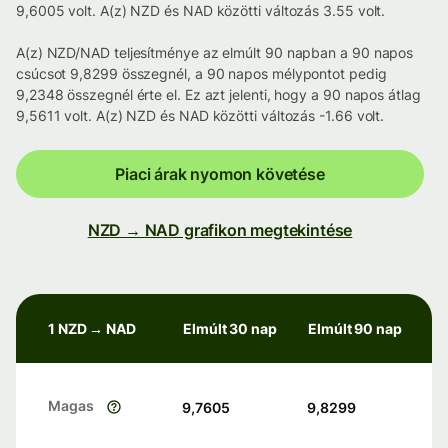
9,6005 volt. A(z) NZD és NAD közötti változás 3.55 volt.
A(z) NZD/NAD teljesítménye az elmúlt 90 napban a 90 napos
csúcsot 9,8299 összegnél, a 90 napos mélypontot pedig
9,2348 összegnél érte el. Ez azt jelenti, hogy a 90 napos átlag
9,5611 volt. A(z) NZD és NAD közötti változás -1.66 volt.
Piaci árak nyomon követése
NZD → NAD grafikon megtekintése
1 NZD → NAD
Elmúlt 30 nap
Elmúlt 90 nap
Magas
9,7605
9,8299