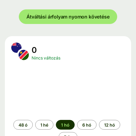
Átváltási árfolyam nyomon követése
0
Nincs változás
Időszak
48 ó
1 hé
1 hó
6 hó
12 hó