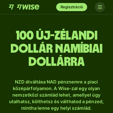
Regisztráció
100 új-zélandi
dollár namíbiai
dollárra
NZD átváltása NAD pénznemre a piaci
középárfolyamon. A Wise-zal egy olyan
nemzetközi számlád lehet, amellyel úgy
utalhatsz, költhetsz és válthatod a pénzed,
mintha lenne egy helyi számlád.