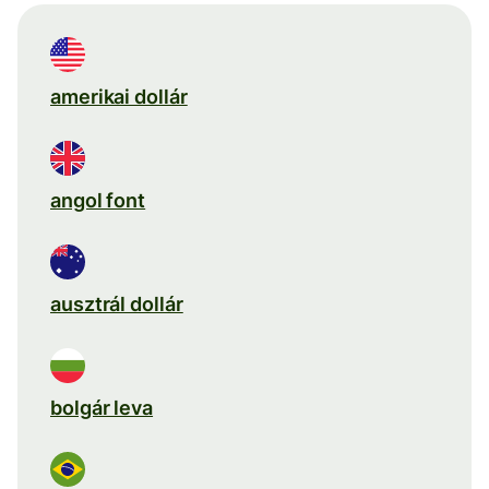
amerikai dollár
angol font
ausztrál dollár
bolgár leva