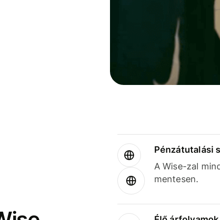
Pénzátutalási 
A Wise-zal min
mentesen.
Wise
Élő árfolyamo