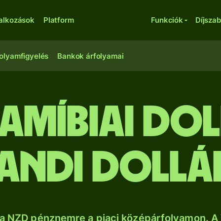
lalkozások
Platform
Funkciók
Díjsza
olyamfigyelés
Bankok árfolyamai
amíbiai dol
landi dollá
a NZD pénznemre a piaci középárfolyamon. A