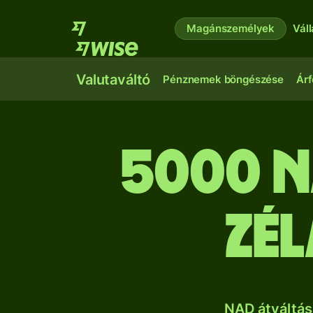
Magánszemélyek
Vál
Valutaváltó
Pénznemek böngészése
Árf
5000 n
zé
NAD átváltás