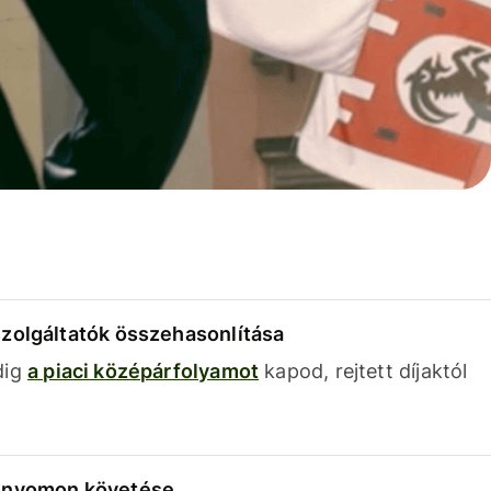
szolgáltatók összehasonlítása
dig
a piaci középárfolyamot
kapod, rejtett díjaktól
k nyomon követése