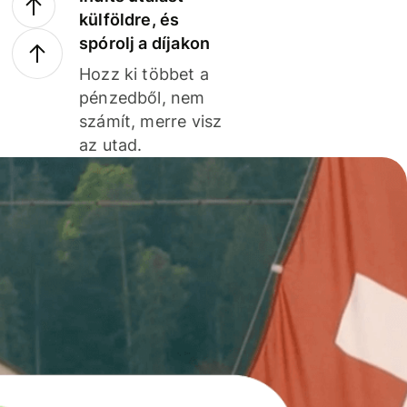
külföldre, és
spórolj a díjakon
Hozz ki többet a
pénzedből, nem
számít, merre visz
az utad.