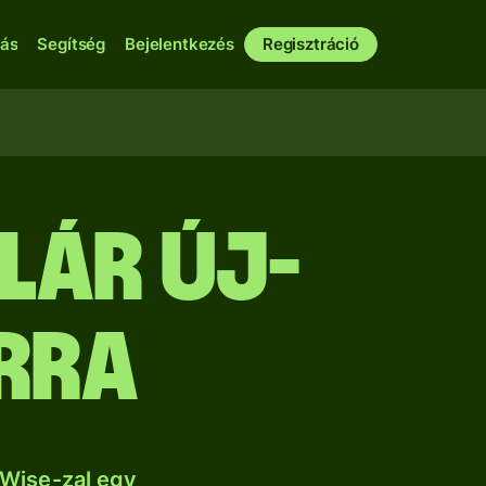
bás
Segítség
Bejelentkezés
Regisztráció
lár új-
rra
 Wise-zal egy