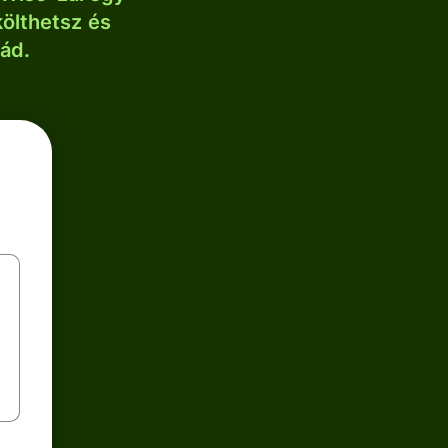
költhetsz és
lád.