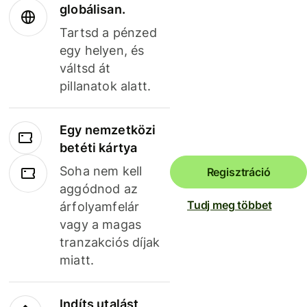
globálisan.
Tartsd a pénzed
egy helyen, és
váltsd át
pillanatok alatt.
Egy nemzetközi
betéti kártya
Soha nem kell
Regisztráció
aggódnod az
Tudj meg többet
árfolyamfelár
vagy a magas
tranzakciós díjak
miatt.
Indíts utalást