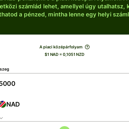
tközi számlád lehet, amellyel úgy utalhatsz, 
thatod a pénzed, mintha lenne egy helyi szám
A piaci középárfolyam
$1 NAD = 0,1051 NZD
szeg
NAD