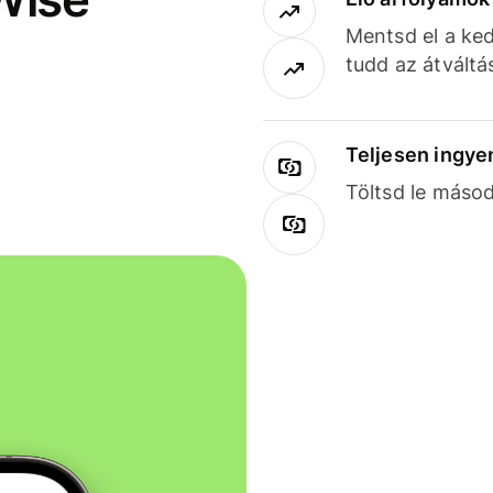
Mentsd el a ked
tudd az átváltá
Teljesen ingye
Töltsd le másod