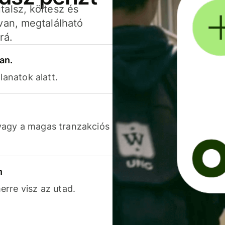
alsz, költesz és
van, megtalálható
rá.
an.
lanatok alatt.
vagy a magas tranzakciós
n
rre visz az utad.