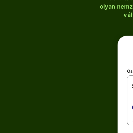
olyan nemze
vál
Ös