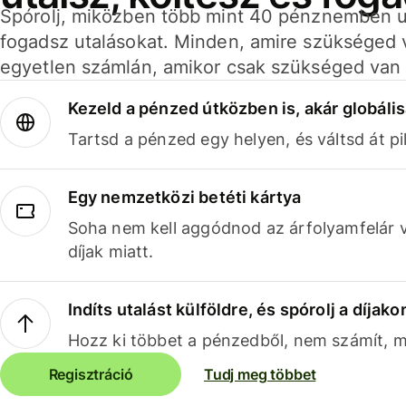
Spórolj, miközben több mint 40 pénznemben ut
fogadsz utalásokat. Minden, amire szükséged 
egyetlen számlán, amikor csak szükséged van 
Kezeld a pénzed útközben is, akár globális
Tartsd a pénzed egy helyen, és váltsd át pil
Egy nemzetközi betéti kártya
Soha nem kell aggódnod az árfolyamfelár 
díjak miatt.
Indíts utalást külföldre, és spórolj a díjako
Hozz ki többet a pénzedből, nem számít, me
Regisztráció
Tudj meg többet