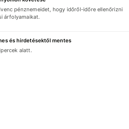
venc pénznemeidet, hogy időről-időre ellenőrizni
si árfolyamaikat.
nes és hirdetésektől mentes
percek alatt.