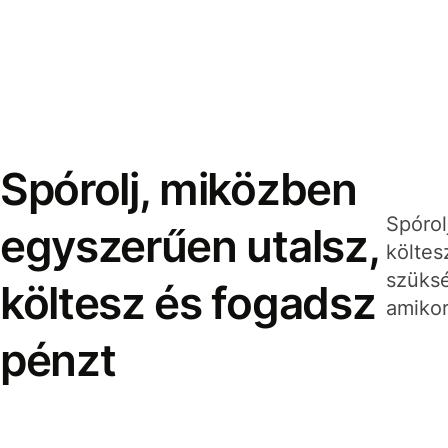
Spórolj, miközben
Spórol
egyszerűen utalsz,
költes
szüksé
költesz és fogadsz
amikor
pénzt