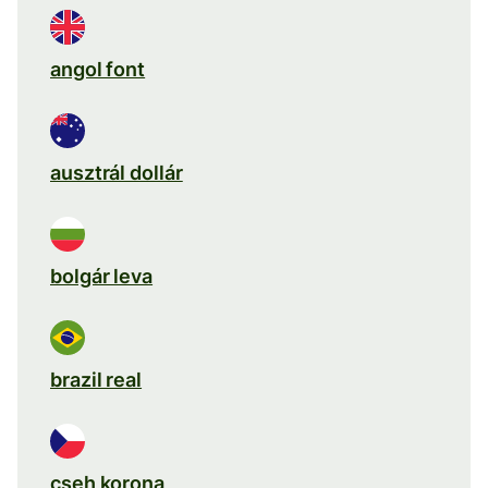
angol font
ausztrál dollár
bolgár leva
brazil real
cseh korona