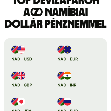
Top devizapárok
a(z) namíbiai
dollár pénznemmel
NAD - USD
NAD - EUR
NAD - GBP
NAD - INR
NAD - JPY
NAD - RUB