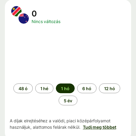
0
Nincs változás
Időszak
48 ó
1 hé
1 hó
6 hó
12 hó
5 év
A díjak elrejtéséhez a valódi, piaci középárfolyamot
használjuk, alattomos felárak nélkül.
Tudj meg többet