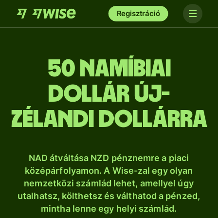
Regisztráció
50 namíbiai
dollár új-
zélandi dollárra
NAD átváltása NZD pénznemre a piaci
középárfolyamon. A Wise-zal egy olyan
nemzetközi számlád lehet, amellyel úgy
utalhatsz, költhetsz és válthatod a pénzed,
mintha lenne egy helyi számlád.