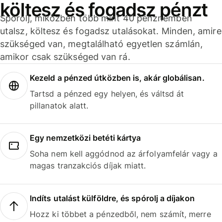
költesz és fogadsz pénzt
Spórolj, miközben több mint 40 pénznemben
utalsz, költesz és fogadsz utalásokat. Minden, amire
szükséged van, megtalálható egyetlen számlán,
amikor csak szükséged van rá.
Kezeld a pénzed útközben is, akár globálisan.
Tartsd a pénzed egy helyen, és váltsd át
pillanatok alatt.
Egy nemzetközi betéti kártya
Soha nem kell aggódnod az árfolyamfelár vagy a
magas tranzakciós díjak miatt.
Indíts utalást külföldre, és spórolj a díjakon
Hozz ki többet a pénzedből, nem számít, merre