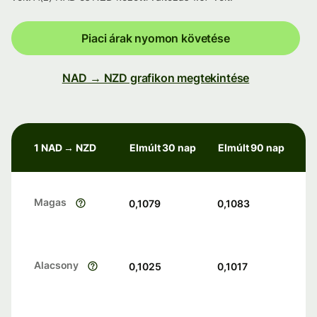
Piaci árak nyomon követése
NAD → NZD grafikon megtekintése
1 NAD → NZD
Elmúlt 30 nap
Elmúlt 90 nap
Magas
0,1079
0,1083
Alacsony
0,1025
0,1017