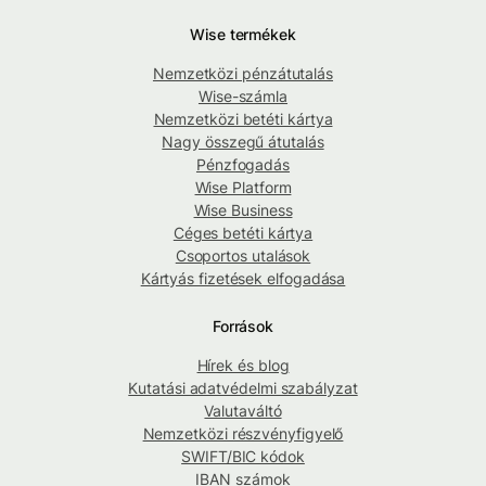
Wise termékek
Nemzetközi pénzátutalás
Wise-számla
Nemzetközi betéti kártya
Nagy összegű átutalás
Pénzfogadás
Wise Platform
Wise Business
Céges betéti kártya
Csoportos utalások
Kártyás fizetések elfogadása
Források
Hírek és blog
Kutatási adatvédelmi szabályzat
Valutaváltó
Nemzetközi részvényfigyelő
SWIFT/BIC kódok
IBAN számok