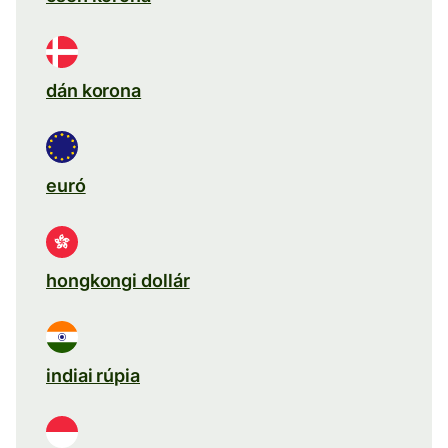
dán korona
euró
hongkongi dollár
indiai rúpia