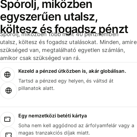
Spórolj, miközben
egyszerűen utalsz,
költesz és fogadsz pénzt
Spórolj, miközben több mint 40 pénznemben
utalsz, költesz és fogadsz utalásokat. Minden, amire
szükséged van, megtalálható egyetlen számlán,
amikor csak szükséged van rá.
Kezeld a pénzed útközben is, akár globálisan.
Tartsd a pénzed egy helyen, és váltsd át
pillanatok alatt.
Egy nemzetközi betéti kártya
Soha nem kell aggódnod az árfolyamfelár vagy a
magas tranzakciós díjak miatt.