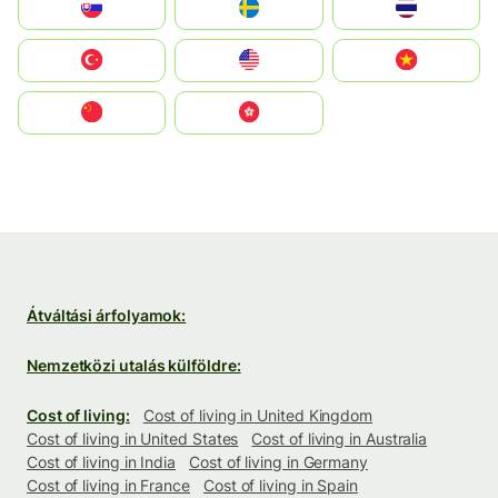
Slovensko
Ruoŧŧa
ไทย
Türkiye
United States
Vietnam
中国
中國香港特別行政區
Átváltási árfolyamok:
Nemzetközi utalás külföldre:
Cost of living:
Cost of living in United Kingdom
Cost of living in United States
Cost of living in Australia
Cost of living in India
Cost of living in Germany
Cost of living in France
Cost of living in Spain