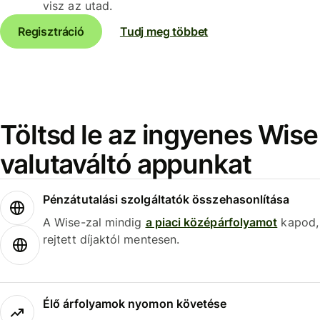
visz az utad.
Regisztráció
Tudj meg többet
Töltsd le az ingyenes Wise
valutaváltó appunkat
Pénzátutalási szolgáltatók összehasonlítása
A Wise-zal mindig
a piaci középárfolyamot
kapod,
rejtett díjaktól mentesen.
Élő árfolyamok nyomon követése