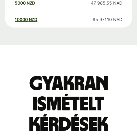
5000
NZD
47 985,55
NAD
10000
NZD
95 971,10
NAD
Gyakran
ismételt
kérdések