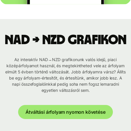
NAD → NZD grafikon
Az interaktív NAD→NZD grafikonunk valós idejű, piaci
középárfolyamot használ, és megtekintheted vele az árfolyam
elmúlt 5 évben történő változását. Jobb árfolyamra vársz? Állíts
be egy árfolyam-értesítőt, és értesítünk, amikor jobb lesz. A
napi összefoglalóinkkal pedig soha nem fogsz lemaradni
egyetlen változásról sem.
Átváltási árfolyam nyomon követése