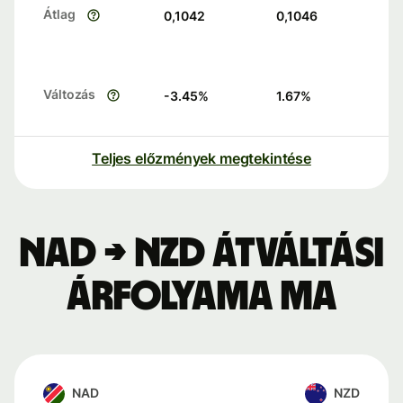
Átlag
0,1042
0,1046
Változás
-3.45
%
1.67
%
Teljes előzmények megtekintése
NAD → NZD átváltási
árfolyama ma
NAD
NZD