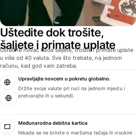
Uštedite dok trošite,
šaljete i primate uplate
Uštedite novac kada šaljete, trošite i primate uplate
u više od 40 valuta. Sve što trebate, na jednom
računu, kad god vam zatreba.
Upravljajte novcem u pokretu globalno.
Držite svoje valute pri ruci na jednom mjestu i
pretvarajte ih u sekundi.
Međunarodna debitna kartica
Nikada se ne brinite o maržama tečaja ili visokim