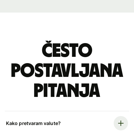
Često
postavljana
pitanja
Kako pretvaram valute?