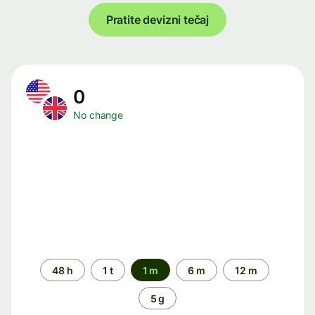
Pratite devizni tečaj
0
No change
Time
48 h
1 t
1 m
6 m
12 m
period
5 g