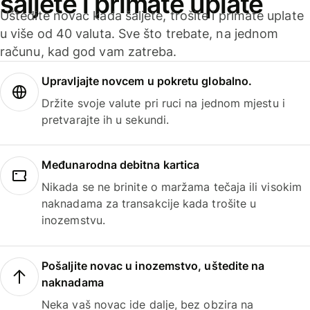
šaljete i primate uplate
Uštedite novac kada šaljete, trošite i primate uplate
u više od 40 valuta. Sve što trebate, na jednom
računu, kad god vam zatreba.
Upravljajte novcem u pokretu globalno.
Držite svoje valute pri ruci na jednom mjestu i
pretvarajte ih u sekundi.
Međunarodna debitna kartica
Nikada se ne brinite o maržama tečaja ili visokim
naknadama za transakcije kada trošite u
inozemstvu.
Pošaljite novac u inozemstvo, uštedite na
naknadama
Neka vaš novac ide dalje, bez obzira na