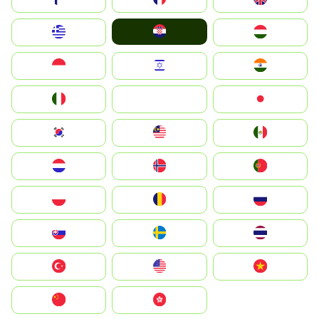
Hrvatska
Greece
Magyarország
Indonesia
Israel
India
Italia
JA
Japan
South Korea
Malay
Mexico
Nederland
Norge
Portugal
Polska
România
Россия
Slovensko
Ruoŧŧa
ไทย
Türkiye
United States
Vietnam
中国
中國香港特別行政區