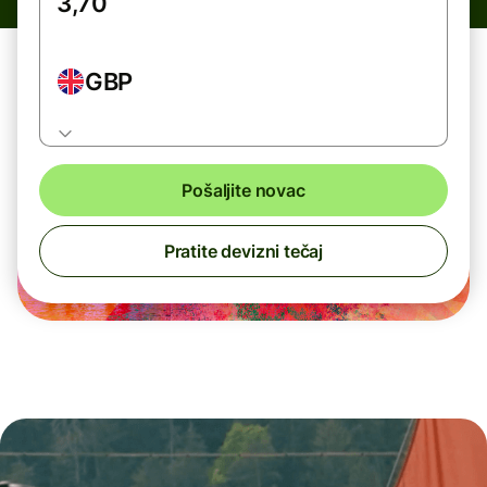
GBP
Pošaljite novac
Pratite devizni tečaj