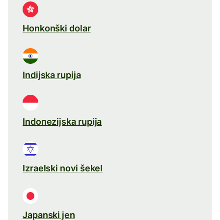
Honkonški dolar
Indijska rupija
Indonezijska rupija
Izraelski novi šekel
Japanski jen