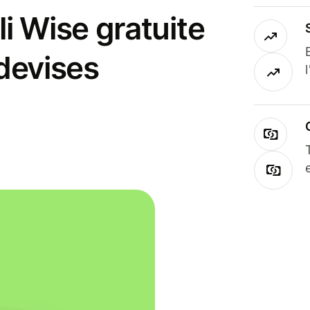
i Wise gratuite
 devises