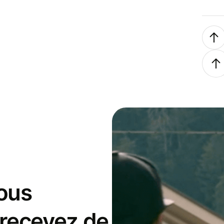
ous
 recevez de