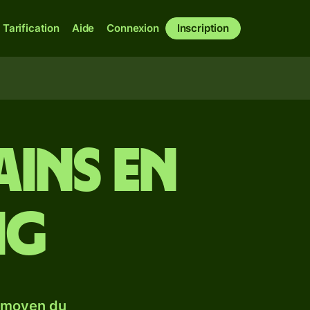
Tarification
Aide
Connexion
Inscription
ains en
ng
e moyen du