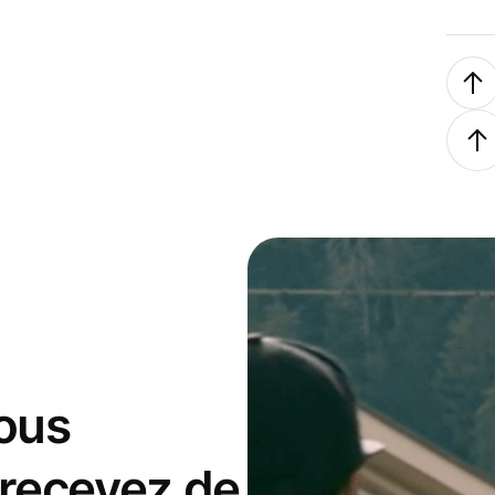
ous
 recevez de