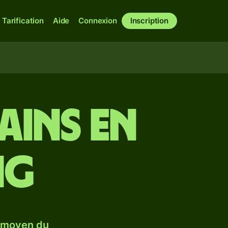
Tarification
Aide
Connexion
Inscription
ains en
ng
e moyen du