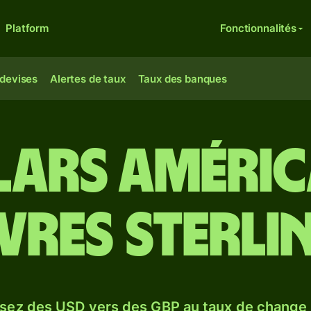
Platform
Fonctionnalités
 devises
Alertes de taux
Taux des banques
lars améric
ivres sterli
sez des USD vers des GBP au taux de chang