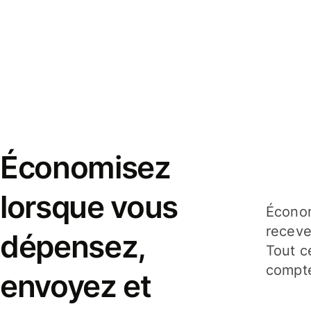
Économisez
lorsque vous
Économ
receve
dépensez,
Tout c
compte
envoyez et