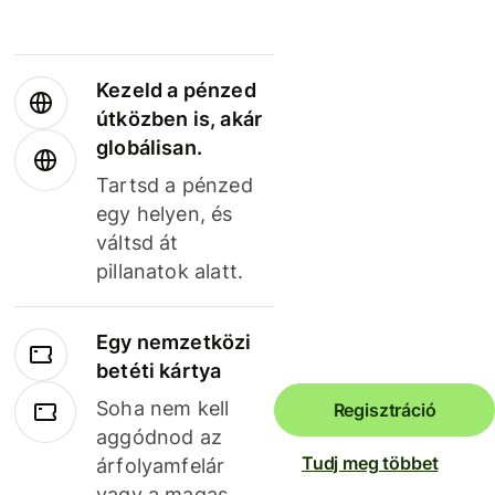
Kezeld a pénzed
útközben is, akár
globálisan.
Tartsd a pénzed
egy helyen, és
váltsd át
pillanatok alatt.
Egy nemzetközi
betéti kártya
Soha nem kell
Regisztráció
aggódnod az
Tudj meg többet
árfolyamfelár
vagy a magas