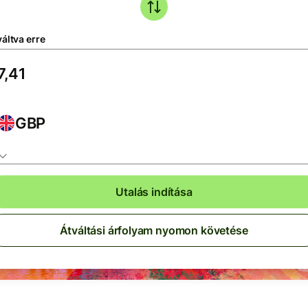
áltva erre
GBP
Utalás indítása
Átváltási árfolyam nyomon követése