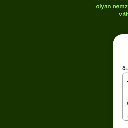
olyan nemze
vál
Ös