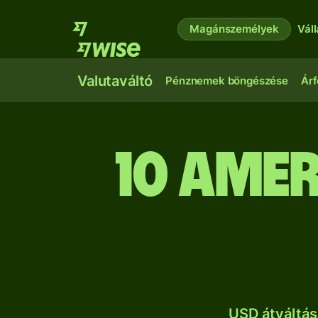
Magánszemélyek
Vál
Valutaváltó
Pénznemek böngészése
Árf
10 ame
USD átváltás