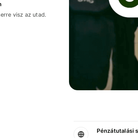
n
rre visz az utad.
Pénzátutalási 