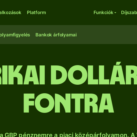
lalkozások
Platform
Funkciók
Díjsza
olyamfigyelés
Bankok árfolyamai
rikai dollá
fontra
a GBP pénznemre a piaci középárfolyamon. A