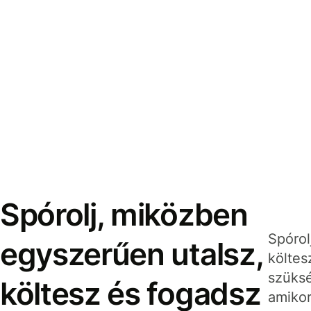
Spórolj, miközben
Spórol
egyszerűen utalsz,
költes
szüksé
költesz és fogadsz
amikor