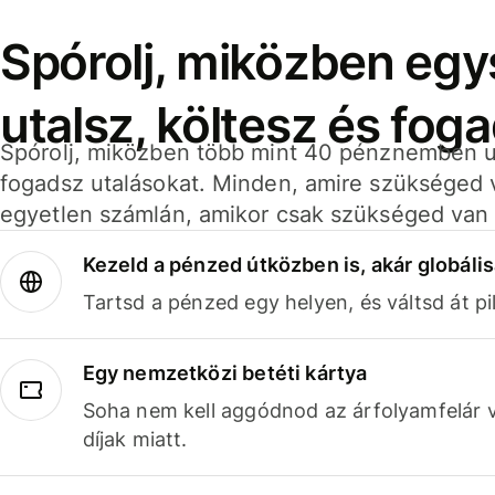
Spórolj, miközben eg
utalsz, költesz és fog
Spórolj, miközben több mint 40 pénznemben ut
fogadsz utalásokat. Minden, amire szükséged 
egyetlen számlán, amikor csak szükséged van 
Kezeld a pénzed útközben is, akár globális
Tartsd a pénzed egy helyen, és váltsd át pil
Egy nemzetközi betéti kártya
Soha nem kell aggódnod az árfolyamfelár 
díjak miatt.