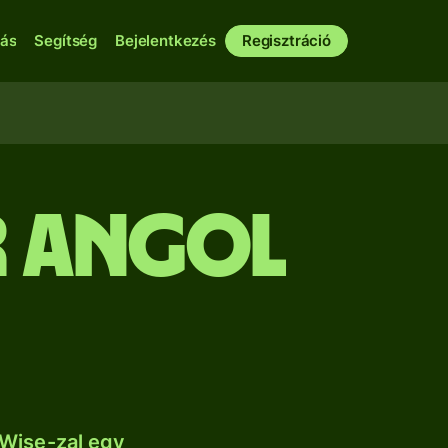
bás
Segítség
Bejelentkezés
Regisztráció
r angol
 Wise-zal egy