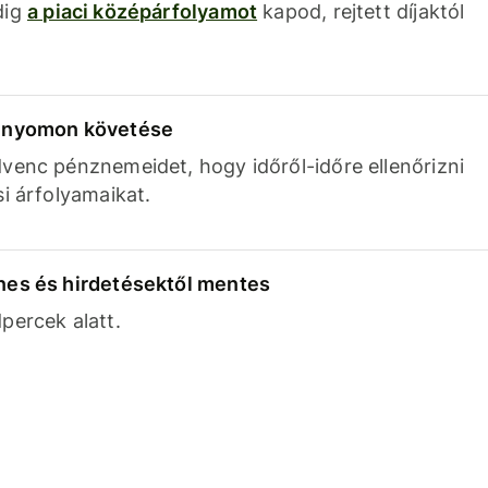
dig
a piaci középárfolyamot
kapod, rejtett díjaktól
k nyomon követése
venc pénznemeidet, hogy időről-időre ellenőrizni
si árfolyamaikat.
nes és hirdetésektől mentes
percek alatt.