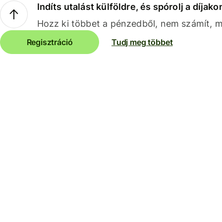
Indíts utalást külföldre, és spórolj a díjako
Hozz ki többet a pénzedből, nem számít, me
Regisztráció
Tudj meg többet