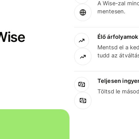
A Wise-zal min
mentesen.
Wise
Élő árfolyamo
Mentsd el a ked
tudd az átváltá
Teljesen ingye
Töltsd le másod