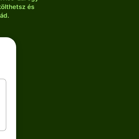
költhetsz és
lád.