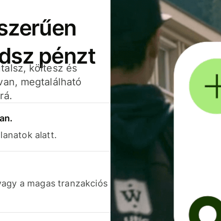
yszerűen
adsz pénzt
alsz, költesz és
van, megtalálható
rá.
an.
lanatok alatt.
vagy a magas tranzakciós