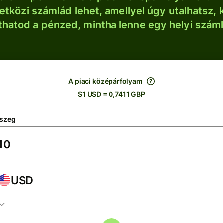
tközi számlád lehet, amellyel úgy utalhatsz, 
thatod a pénzed, mintha lenne egy helyi szám
A piaci középárfolyam
$1 USD = 0,7411 GBP
szeg
USD