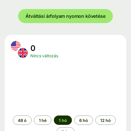
Átváltási árfolyam nyomon követése
0
Nincs változás
Időszak
48 ó
1 hé
1 hó
6 hó
12 hó