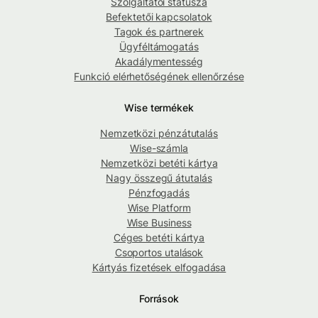
Szolgáltatói státusza
Befektetői kapcsolatok
Tagok és partnerek
Ügyféltámogatás
Akadálymentesség
Funkció elérhetőségének ellenőrzése
Wise termékek
Nemzetközi pénzátutalás
Wise-számla
Nemzetközi betéti kártya
Nagy összegű átutalás
Pénzfogadás
Wise Platform
Wise Business
Céges betéti kártya
Csoportos utalások
Kártyás fizetések elfogadása
Források