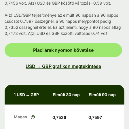
0,7456 volt. A(z) USD és GBP közötti változás -0.59 volt.
A(z) USD/GBP teljesítménye az elmúlt 90 napban a 90 napos
csúcsot 0,7597 összegnél, a 90 napos mélypontot pedig
0,7352 összegnél érte el. Ez azt jelenti, hogy a 90 napos átlag
0,7473 volt. A(z) USD és GBP közötti változás 0.74 volt.
Piaci árak nyomon követése
USD → GBP grafikon megtekintése
1 USD → GBP
Elmúlt 30 nap
Elmúlt 90 nap
Magas
0,7526
0,7597