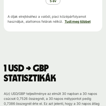
5 év
A díjak elrejtéséhez a valódi, piaci középárfolyamot
használjuk, alattomos felárak nélkül.
Tudj meg többet
1 USD → GBP
statisztikák
A(z) USD/GBP teljesítménye az elmúlt 30 napban a 30 napos
csúcsot 0,7526 összegnél, a 30 napos mélypontot pedig
0,7386 összegnél érte el. Ez azt jelenti, hogy a 30 napos átlag