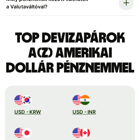
a Valutaváltóval?
Top devizapárok
a(z) amerikai
dollár pénznemmel
USD - KRW
USD - INR