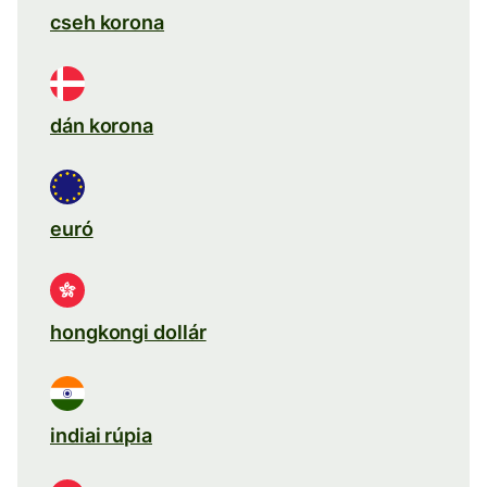
cseh korona
dán korona
euró
hongkongi dollár
indiai rúpia