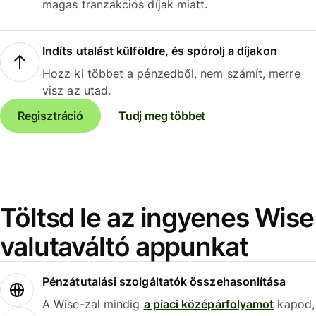
magas tranzakciós díjak miatt.
Indíts utalást külföldre, és spórolj a díjakon
Hozz ki többet a pénzedből, nem számít, merre
visz az utad.
Regisztráció
Tudj meg többet
Töltsd le az ingyenes Wise
valutaváltó appunkat
Pénzátutalási szolgáltatók összehasonlítása
A Wise-zal mindig
a piaci középárfolyamot
kapod,