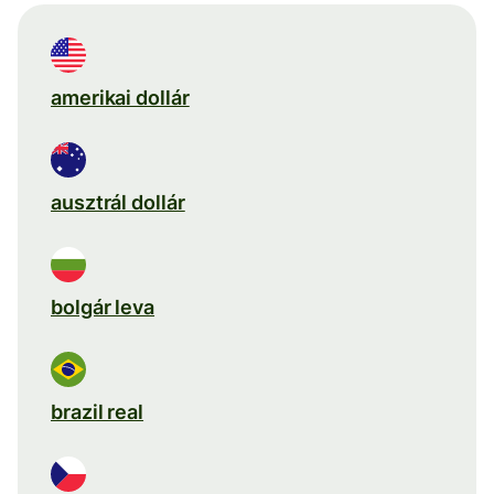
amerikai dollár
ausztrál dollár
bolgár leva
brazil real