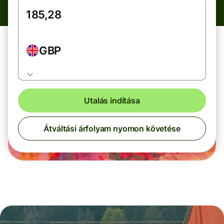
GBP
Utalás indítása
Átváltási árfolyam nyomon követése