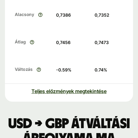
Alacsony
0,7386
0,7352
Átlag
0,7456
0,7473
Változás
-0.59
%
0.74
%
Teljes előzmények megtekintése
USD → GBP átváltási