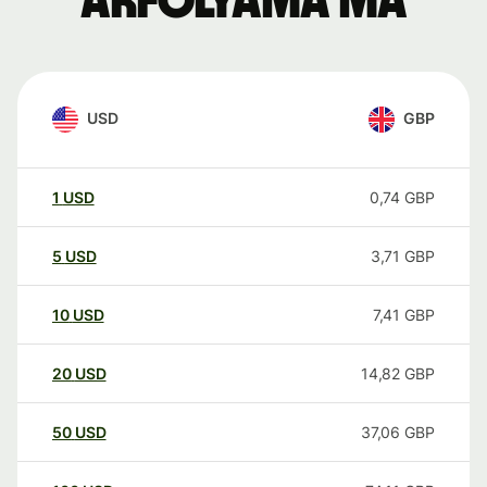
árfolyama ma
USD
GBP
1
USD
0,74
GBP
5
USD
3,71
GBP
10
USD
7,41
GBP
20
USD
14,82
GBP
50
USD
37,06
GBP