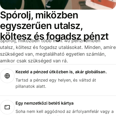
Spórolj, miközben
egyszerűen utalsz,
költesz és fogadsz pénzt
Spórolj, miközben több mint 40 pénznemben
utalsz, költesz és fogadsz utalásokat. Minden, amire
szükséged van, megtalálható egyetlen számlán,
amikor csak szükséged van rá.
Kezeld a pénzed útközben is, akár globálisan.
Tartsd a pénzed egy helyen, és váltsd át
pillanatok alatt.
Egy nemzetközi betéti kártya
Soha nem kell aggódnod az árfolyamfelár vagy a