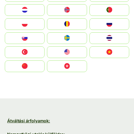
Nederland
Norge
Portugal
Polska
România
Россия
Slovensko
Ruoŧŧa
ไทย
Türkiye
United States
Vietnam
中国
中國香港特別行政區
Átváltási árfolyamok: