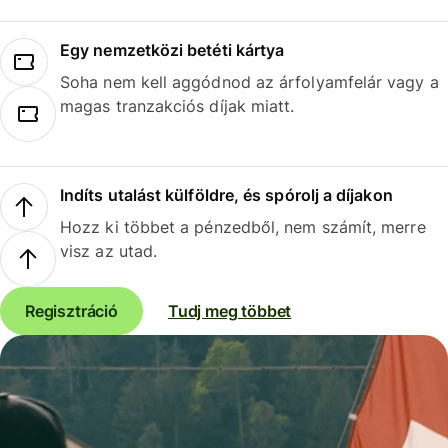
Egy nemzetközi betéti kártya
Soha nem kell aggódnod az árfolyamfelár vagy a
magas tranzakciós díjak miatt.
Indíts utalást külföldre, és spórolj a díjakon
Hozz ki többet a pénzedből, nem számít, merre
visz az utad.
Regisztráció
Tudj meg többet