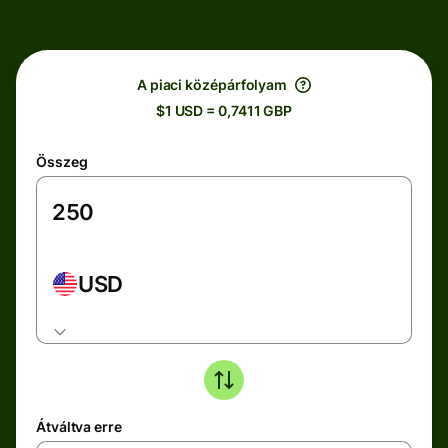
A piaci középárfolyam
$1 USD = 0,7411 GBP
Összeg
USD
Átváltva erre