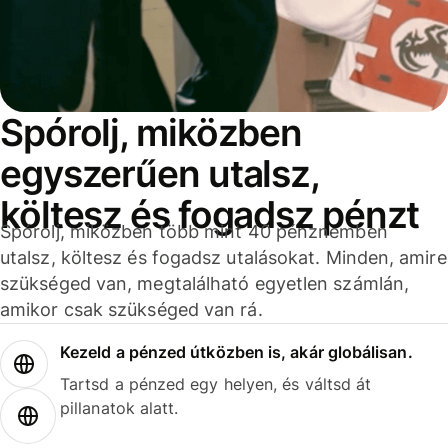
Spórolj, miközben
egyszerűen utalsz,
költesz és fogadsz pénzt
Spórolj, miközben több mint 40 pénznemben
utalsz, költesz és fogadsz utalásokat. Minden, amire
szükséged van, megtalálható egyetlen számlán,
amikor csak szükséged van rá.
Kezeld a pénzed útközben is, akár globálisan.
Tartsd a pénzed egy helyen, és váltsd át
pillanatok alatt.