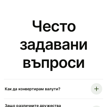
Често
задавани
въпроси
Как да конвертирам валути?
Защо различните дружества