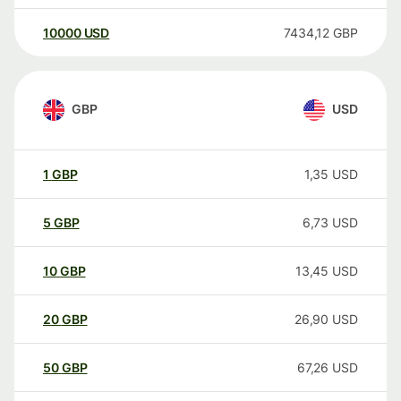
10000
USD
7434,12
GBP
GBP
USD
1
GBP
1,35
USD
5
GBP
6,73
USD
10
GBP
13,45
USD
20
GBP
26,90
USD
50
GBP
67,26
USD