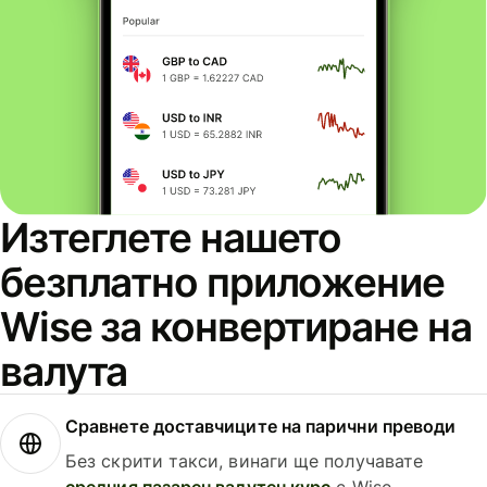
Изтеглете нашето
безплатно приложение
Wise за конвертиране на
валута
Сравнете доставчиците на парични преводи
Без скрити такси, винаги ще получавате
средния пазарен валутен курс
с Wise.