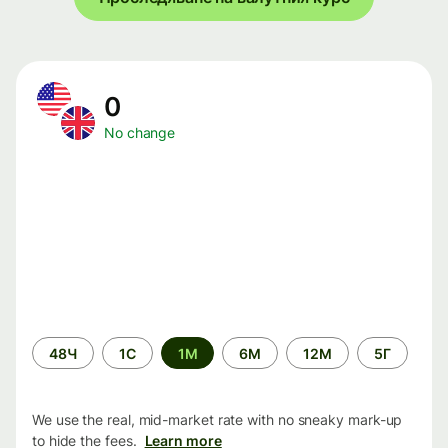
0
No change
Time
48Ч
1С
1М
6М
12М
5Г
period
We use the real, mid-market rate with no sneaky mark-up
to hide the fees.
Learn more