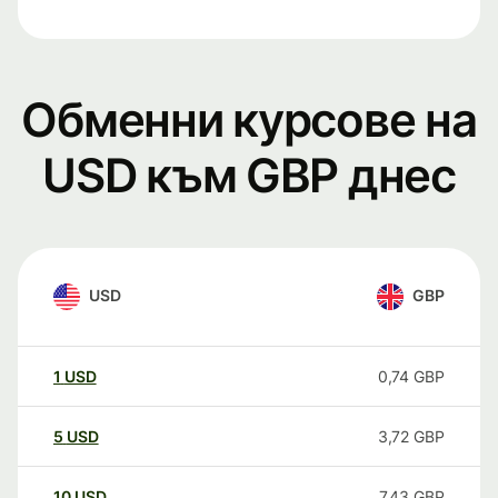
Обменни курсове на
USD към GBP днес
USD
GBP
1
USD
0,74
GBP
5
USD
3,72
GBP
10
USD
7,43
GBP