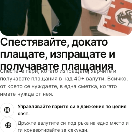
Спестявайте, докато
плащате, изпращате и
получавате плащания
Спестете пари, когато изпращате, харчите и
получавате плащания в над 40+ валути. Всичко,
от което се нуждаете, в една сметка, когато
имате нужда от нея.
Управлявайте парите си в движение по целия
свят.
Дръжте валутите си под ръка на едно място и
ги конвертирайте за секунди.