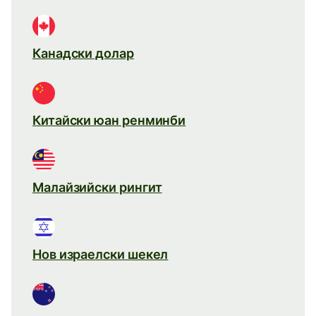
Канадски долар
Китайски юан ренминби
Малайзийски рингит
Нов израелски шекел