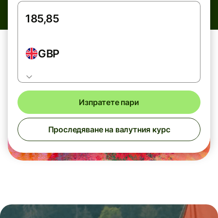
GBP
Изпратете пари
Проследяване на валутния курс