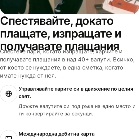
Спестявайте, докато
плащате, изпращате и
получавате плащания
Спестете пари, когато изпращате, харчите и
получавате плащания в над 40+ валути. Всичко,
от което се нуждаете, в една сметка, когато
имате нужда от нея.
Управлявайте парите си в движение по целия
свят.
Дръжте валутите си под ръка на едно място и
ги конвертирайте за секунди.
Международна дебитна карта