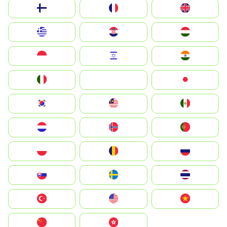
Suomi
France
United Kingdom
Greece
Hrvatska
Magyarország
Indonesia
Israel
India
Italia
JA
Japan
South Korea
Malay
Mexico
Nederland
Norge
Portugal
Polska
România
Россия
Slovensko
Ruoŧŧa
ไทย
Türkiye
United States
Vietnam
中国
中國香港特別行政區