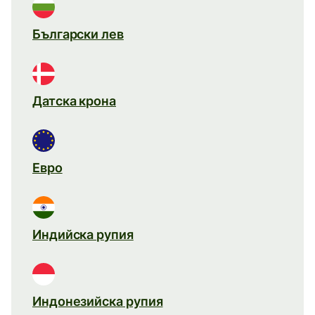
Български лев
Датска крона
Евро
Индийска рупия
Индонезийска рупия