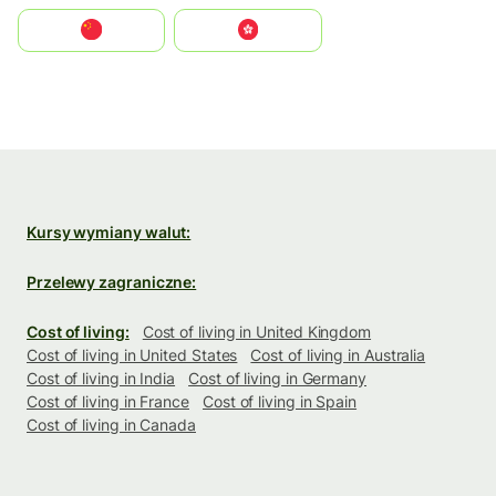
中国
中國香港特別行政區
Kursy wymiany walut:
Przelewy zagraniczne:
Cost of living:
Cost of living in United Kingdom
Cost of living in United States
Cost of living in Australia
Cost of living in India
Cost of living in Germany
Cost of living in France
Cost of living in Spain
Cost of living in Canada