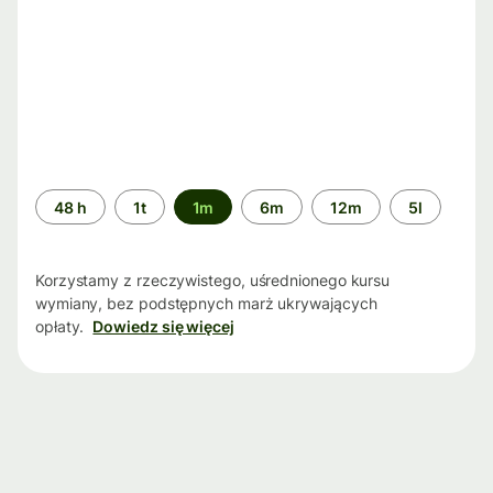
Przedział
48 h
1t
1m
6m
12m
5l
czasu
Korzystamy z rzeczywistego, uśrednionego kursu
wymiany, bez podstępnych marż ukrywających
opłaty.
Dowiedz się więcej