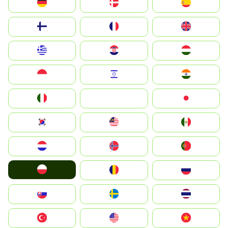
Deutschland
Denmark
España
Suomi
France
United Kingdom
Greece
Hrvatska
Magyarország
Indonesia
Israel
India
Italia
JA
Japan
South Korea
Malay
Mexico
Nederland
Norge
Portugal
Polska
România
Россия
Slovensko
Ruoŧŧa
ไทย
Türkiye
United States
Vietnam