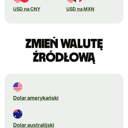
USD na CNY
USD na MXN
Zmień walutę
źródłową
Dolar amerykański
Dolar australijski