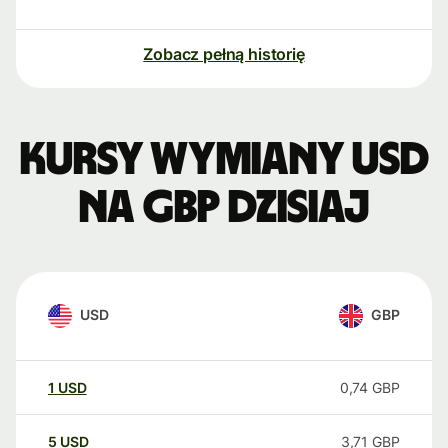
Zobacz pełną historię
Kursy wymiany USD
na GBP dzisiaj
USD
GBP
1
USD
0,74
GBP
5
USD
3,71
GBP