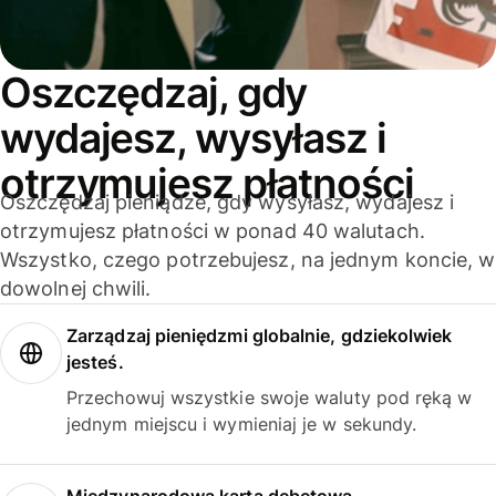
Oszczędzaj, gdy
wydajesz, wysyłasz i
otrzymujesz płatności
Oszczędzaj pieniądze, gdy wysyłasz, wydajesz i
otrzymujesz płatności w ponad 40 walutach.
Wszystko, czego potrzebujesz, na jednym koncie, w
dowolnej chwili.
Zarządzaj pieniędzmi globalnie, gdziekolwiek
jesteś.
Przechowuj wszystkie swoje waluty pod ręką w
jednym miejscu i wymieniaj je w sekundy.