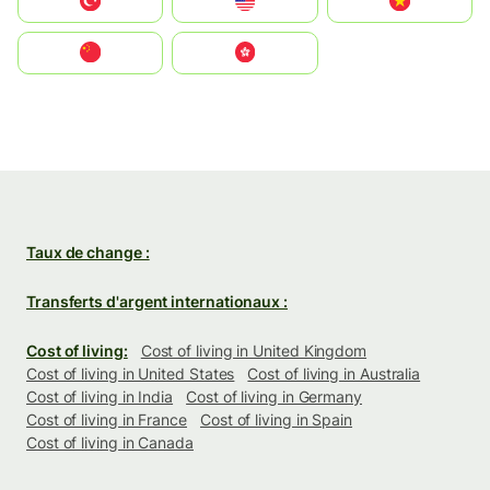
Türkiye
United States
Vietnam
中国
中國香港特別行政區
Taux de change :
Transferts d'argent internationaux :
Cost of living:
Cost of living in United Kingdom
Cost of living in United States
Cost of living in Australia
Cost of living in India
Cost of living in Germany
Cost of living in France
Cost of living in Spain
Cost of living in Canada