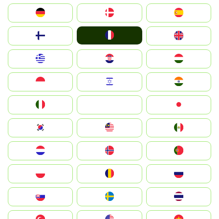
Deutschland
Denmark
España
France
Suomi
United Kingdom
Greece
Hrvatska
Magyarország
Indonesia
Israel
India
Italia
JA
Japan
South Korea
Malay
Mexico
Nederland
Norge
Portugal
Polska
România
Россия
Slovensko
Ruoŧŧa
ไทย