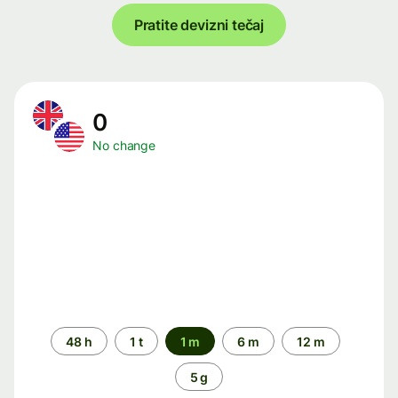
Pratite devizni tečaj
0
No change
Time
48 h
1 t
1 m
6 m
12 m
period
5 g