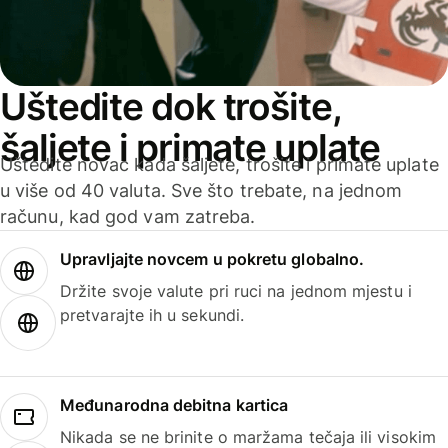
Uštedite dok trošite,
šaljete i primate uplate
Uštedite novac kada šaljete, trošite i primate uplate
u više od 40 valuta. Sve što trebate, na jednom
računu, kad god vam zatreba.
Upravljajte novcem u pokretu globalno.
Držite svoje valute pri ruci na jednom mjestu i
pretvarajte ih u sekundi.
Međunarodna debitna kartica
Nikada se ne brinite o maržama tečaja ili visokim