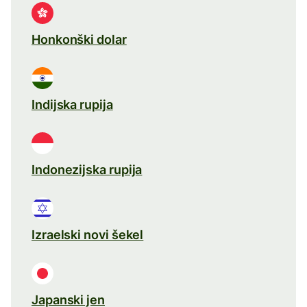
Honkonški dolar
Indijska rupija
Indonezijska rupija
Izraelski novi šekel
Japanski jen