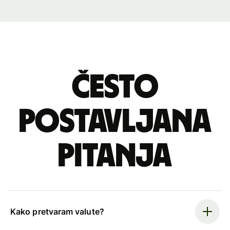
Često
postavljana
pitanja
Kako pretvaram valute?