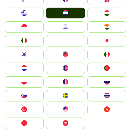
Hrvatska
Greece
Magyarország
Indonesia
Israel
India
Italia
JA
Japan
South Korea
Malay
Mexico
Nederland
Norge
Portugal
Polska
România
Россия
Slovensko
Ruoŧŧa
ไทย
Türkiye
United States
Vietnam
中国
中國香港特別行政區