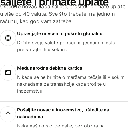
šaljete i primate uplate
Uštedite novac kada šaljete, trošite i primate uplate
u više od 40 valuta. Sve što trebate, na jednom
računu, kad god vam zatreba.
Upravljajte novcem u pokretu globalno.
Držite svoje valute pri ruci na jednom mjestu i
pretvarajte ih u sekundi.
Međunarodna debitna kartica
Nikada se ne brinite o maržama tečaja ili visokim
naknadama za transakcije kada trošite u
inozemstvu.
Pošaljite novac u inozemstvo, uštedite na
naknadama
Neka vaš novac ide dalje, bez obzira na