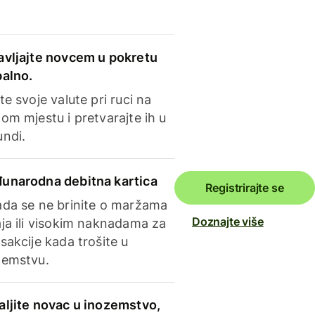
avljajte novcem u pokretu
balno.
te svoje valute pri ruci na
om mjestu i pretvarajte ih u
undi.
unarodna debitna kartica
Registrirajte se
ada se ne brinite o maržama
Doznajte više
ja ili visokim naknadama za
sakcije kada trošite u
zemstvu.
aljite novac u inozemstvo,