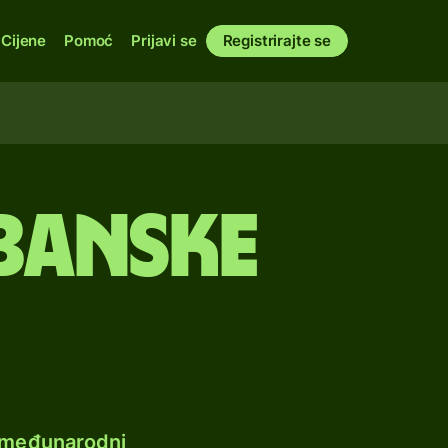
Cijene
Pomoć
Prijavi se
Registrirajte se
lbanske
e međunarodni