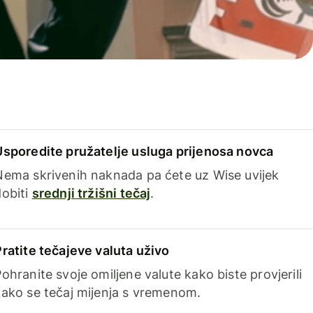
Usporedite pružatelje usluga prijenosa novca
Nema skrivenih naknada pa ćete uz Wise uvijek
dobiti
srednji tržišni tečaj
.
Pratite tečajeve valuta uživo
ohranite svoje omiljene valute kako biste provjerili
kako se tečaj mijenja s vremenom.