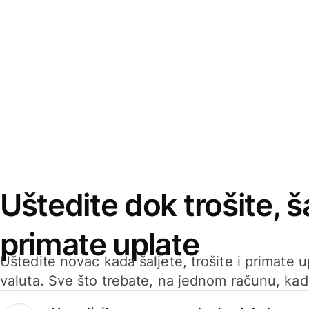
Uštedite dok trošite, ša
primate uplate
Uštedite novac kada šaljete, trošite i primate 
valuta. Sve što trebate, na jednom računu, ka