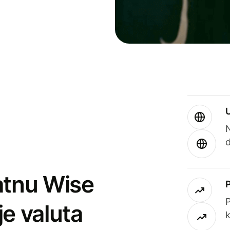
atnu Wise
P
je valuta