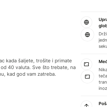
Upr
glo
Drži
jedn
sek
c kada šaljete, trošite i primate
Međ
 od 40 valuta. Sve što trebate, na
Nik
u, kad god vam zatreba.
teča
tran
ino
Poš