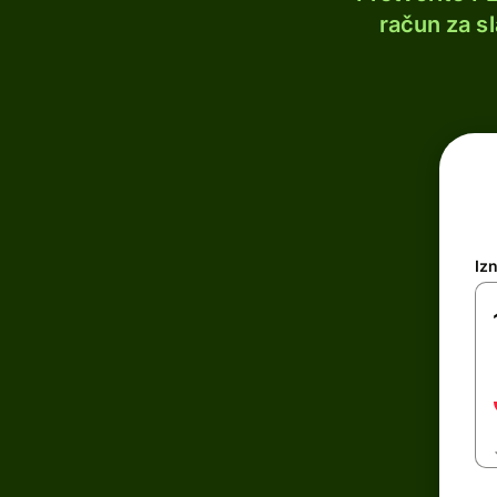
račun za s
Iz