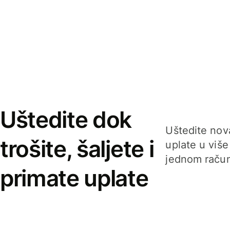
Uštedite dok
Uštedite nova
trošite, šaljete i
uplate u više
jednom račun
primate uplate