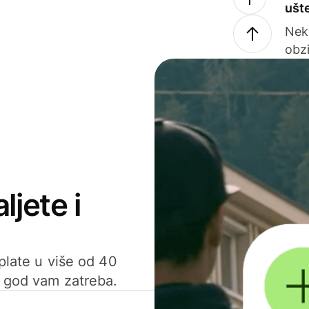
ušt
Nek
obzi
ljete i
uplate u više od 40
d god vam zatreba.