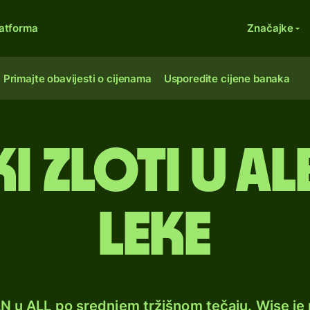
atforma
Značajke
Primajte obavijesti o cijenama
Usporedite cijene banaka
i zloti u a
leke
LN u ALL po srednjem tržišnom tečaju. Wise j