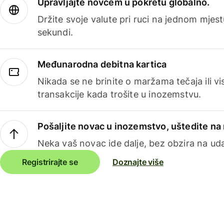
Upravljajte novcem u pokretu globalno.
Držite svoje valute pri ruci na jednom mjestu
sekundi.
Međunarodna debitna kartica
Nikada se ne brinite o maržama tečaja ili 
transakcije kada trošite u inozemstvu.
Pošaljite novac u inozemstvo, uštedite n
Neka vaš novac ide dalje, bez obzira na uda
Registrirajte se
Doznajte više