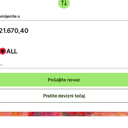
omijenite u
ALL
Pošaljite novac
Pratite devizni tečaj