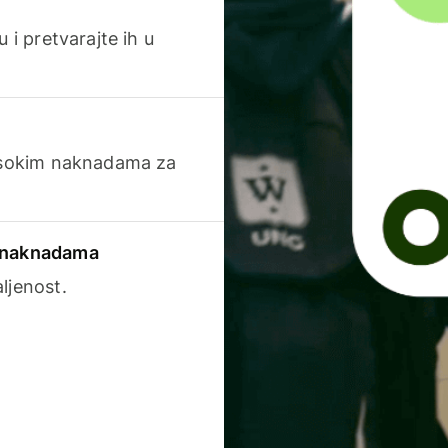
 i pretvarajte ih u
visokim naknadama za
a naknadama
ljenost.