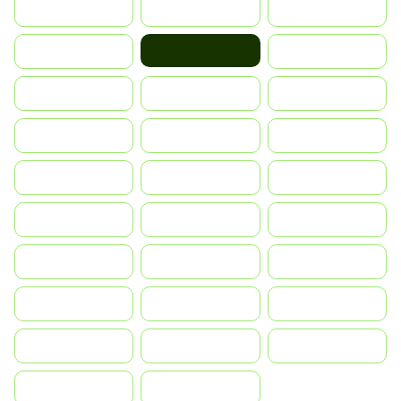
Suomi
France
United Kingdom
Hrvatska
Greece
Magyarország
Indonesia
Israel
India
Italia
JA
Japan
South Korea
Malay
Mexico
Nederland
Norge
Portugal
Polska
România
Россия
Slovensko
Ruoŧŧa
ไทย
Türkiye
United States
Vietnam
中国
中國香港特別行政區