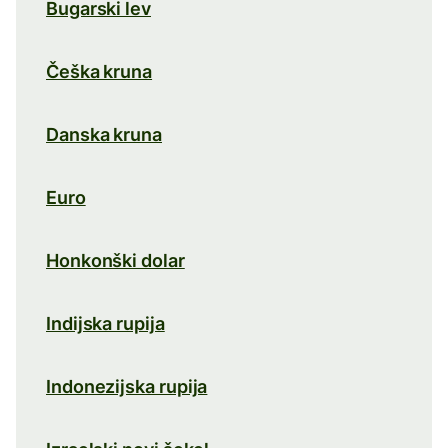
Bugarski lev
Češka kruna
Danska kruna
Euro
Honkonški dolar
Indijska rupija
Indonezijska rupija