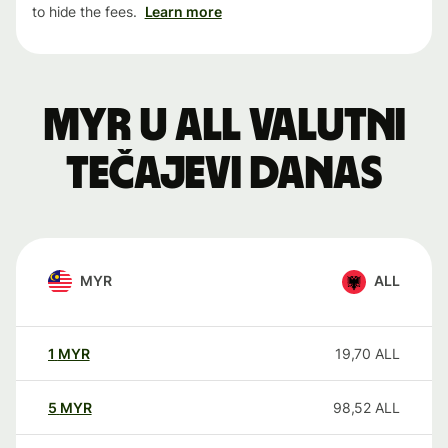
to hide the fees.
Learn more
MYR u ALL valutni
tečajevi danas
MYR
ALL
1
MYR
19,70
ALL
5
MYR
98,52
ALL