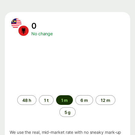
0
No change
Time
48 h
1 t
1 m
6 m
12 m
period
5 g
We use the real, mid-market rate with no sneaky mark-up