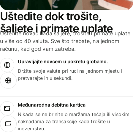
Uštedite dok trošite,
šaljete i primate uplate
Uštedite novac kada šaljete, trošite i primate uplate
u više od 40 valuta. Sve što trebate, na jednom
računu, kad god vam zatreba.
Upravljajte novcem u pokretu globalno.
Držite svoje valute pri ruci na jednom mjestu i
pretvarajte ih u sekundi.
Međunarodna debitna kartica
Nikada se ne brinite o maržama tečaja ili visokim
naknadama za transakcije kada trošite u
inozemstvu.