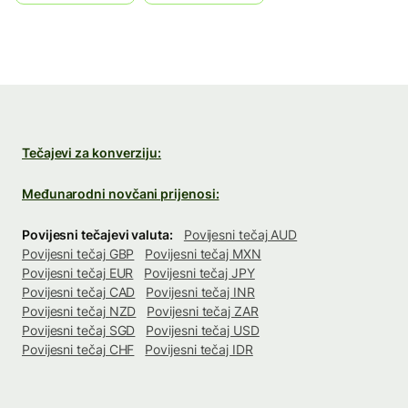
Tečajevi za konverziju:
Međunarodni novčani prijenosi:
Povijesni tečajevi valuta:
Povijesni tečaj AUD
Povijesni tečaj GBP
Povijesni tečaj MXN
Povijesni tečaj EUR
Povijesni tečaj JPY
Povijesni tečaj CAD
Povijesni tečaj INR
Povijesni tečaj NZD
Povijesni tečaj ZAR
Povijesni tečaj SGD
Povijesni tečaj USD
Povijesni tečaj CHF
Povijesni tečaj IDR