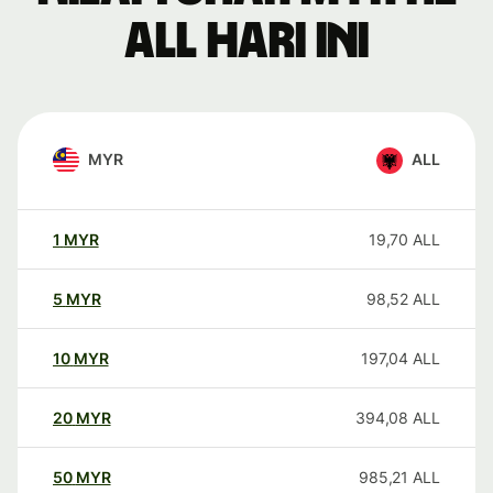
ALL hari ini
MYR
ALL
1
MYR
19,70
ALL
5
MYR
98,52
ALL
10
MYR
197,04
ALL
20
MYR
394,08
ALL
50
MYR
985,21
ALL