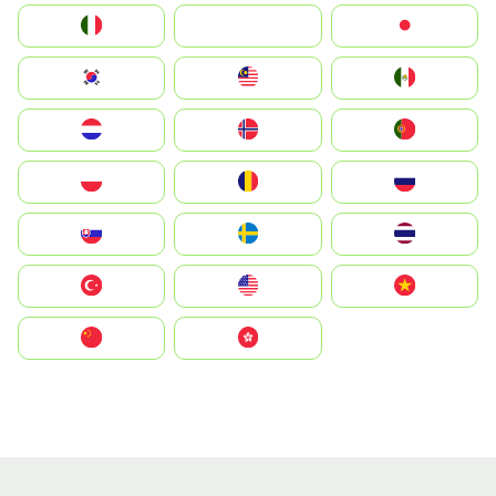
Italia
JA
Japan
South Korea
Malay
Mexico
Nederland
Norge
Portugal
Polska
România
Россия
Slovensko
Ruoŧŧa
ไทย
Türkiye
United States
Vietnam
中国
中國香港特別行政區