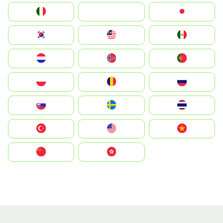
Italia
JA
Japan
South Korea
Malay
Mexico
Nederland
Norge
Portugal
Polska
România
Россия
Slovensko
Ruoŧŧa
ไทย
Türkiye
United States
Vietnam
中国
中國香港特別行政區