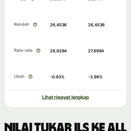
Rendah
26,4536
26,4536
Rata-rata
26,9294
27,6994
Ubah
-0.93
%
-3.96
%
Lihat riwayat lengkap
Nilai tukar ILS ke ALL