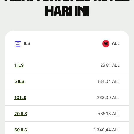
hari ini
ILS
ALL
1
ILS
26,81
ALL
5
ILS
134,04
ALL
10
ILS
268,09
ALL
20
ILS
536,18
ALL
50
ILS
1.340,44
ALL