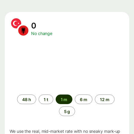
0
No change
Time
48 h
1 t
1 m
6 m
12 m
period
5 g
We use the real, mid-market rate with no sneaky mark-up