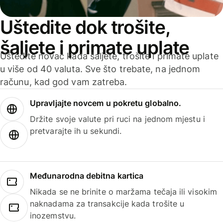
Uštedite dok trošite,
šaljete i primate uplate
Uštedite novac kada šaljete, trošite i primate uplate
u više od 40 valuta. Sve što trebate, na jednom
računu, kad god vam zatreba.
Upravljajte novcem u pokretu globalno.
Držite svoje valute pri ruci na jednom mjestu i
pretvarajte ih u sekundi.
Međunarodna debitna kartica
Nikada se ne brinite o maržama tečaja ili visokim
naknadama za transakcije kada trošite u
inozemstvu.