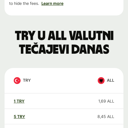
to hide the fees.
Learn more
TRY u ALL valutni
tečajevi danas
TRY
ALL
1
TRY
1,69
ALL
5
TRY
8,45
ALL