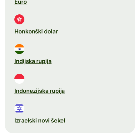
Euro
Honkonški dolar
Indijska rupija
Indonezijska rupija
Izraelski novi šekel