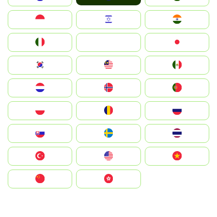
Indonesia
Israel
India
Italia
JA
Japan
South Korea
Malay
Mexico
Nederland
Norge
Portugal
Polska
România
Россия
Slovensko
Ruoŧŧa
ไทย
Türkiye
United States
Vietnam
中国
中國香港特別行政區