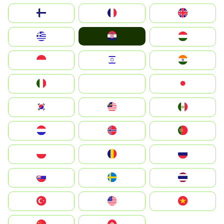
Suomi
France
United Kingdom
Hrvatska
Greece
Magyarország
Indonesia
Israel
India
Italia
JA
Japan
South Korea
Malay
Mexico
Nederland
Norge
Portugal
Polska
România
Россия
Slovensko
Ruoŧŧa
ไทย
Türkiye
United States
Vietnam