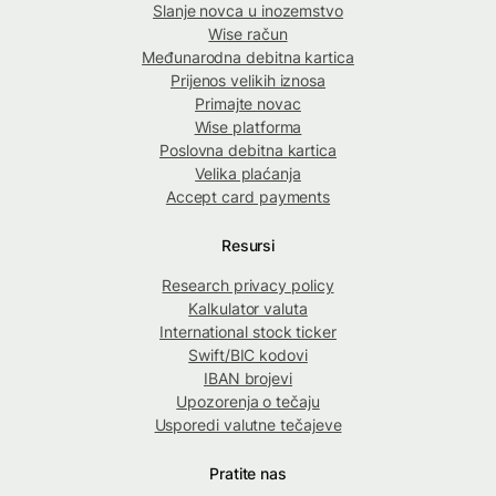
Slanje novca u inozemstvo
Wise račun
Međunarodna debitna kartica
Prijenos velikih iznosa
Primajte novac
Wise platforma
Poslovna debitna kartica
Velika plaćanja
Accept card payments
Resursi
Research privacy policy
Kalkulator valuta
International stock ticker
Swift/BIC kodovi
IBAN brojevi
Upozorenja o tečaju
Usporedi valutne tečajeve
Pratite nas