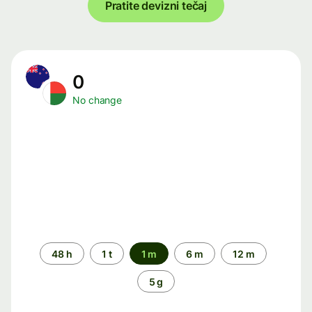
Pratite devizni tečaj
0
No change
Time
48 h
1 t
1 m
6 m
12 m
period
5 g