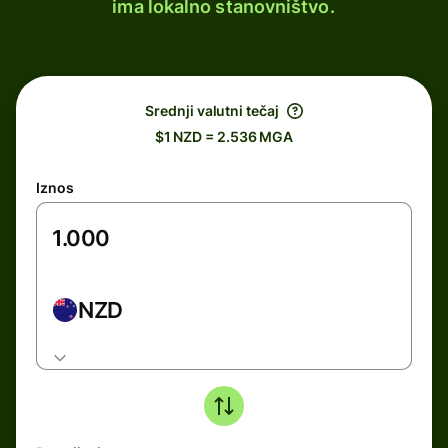
ima lokalno stanovništvo.
Srednji valutni tečaj
$1 NZD = 2.536 MGA
Iznos
NZD