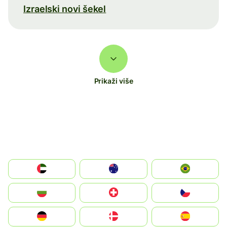
Izraelski novi šekel
Prikaži više
الإمارات العربية المتحدة
Australia
Brazil
България
Switzerland
Czechia
Deutschland
Denmark
España