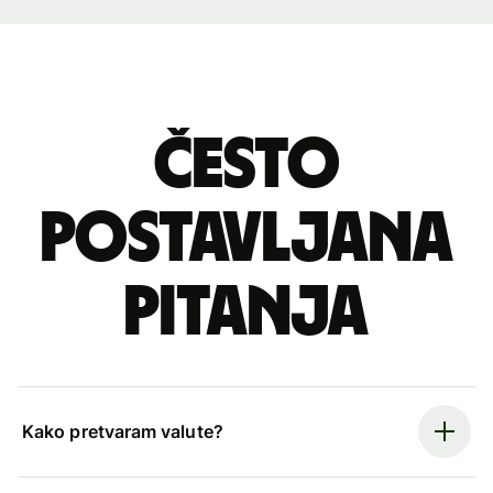
Često
postavljana
pitanja
Kako pretvaram valute?