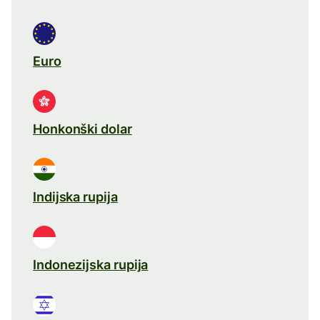
Euro
Honkonški dolar
Indijska rupija
Indonezijska rupija