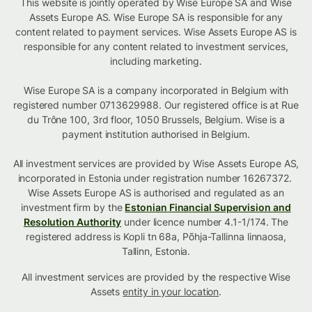
This website is jointly operated by Wise Europe SA and Wise
Assets Europe AS. Wise Europe SA is responsible for any
content related to payment services. Wise Assets Europe AS is
responsible for any content related to investment services,
including marketing.
Wise Europe SA is a company incorporated in Belgium with
registered number 0713629988. Our registered office is at Rue
du Trône 100, 3rd floor, 1050 Brussels, Belgium. Wise is a
payment institution authorised in Belgium.
All investment services are provided by Wise Assets Europe AS,
incorporated in Estonia under registration number 16267372.
Wise Assets Europe AS is authorised and regulated as an
investment firm by the
Estonian Financial Supervision and
Resolution Authority
under licence number 4.1-1/174. The
registered address is Kopli tn 68a, Põhja-Tallinna linnaosa,
Tallinn, Estonia.
All investment services are provided by the respective Wise
Assets
entity in your location
.