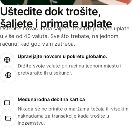
Uštedite dok trošite,
šaljete i primate uplate
Uštedite novac kada šaljete, trošite i primate uplate
u više od 40 valuta. Sve što trebate, na jednom
računu, kad god vam zatreba.
Upravljajte novcem u pokretu globalno.
Držite svoje valute pri ruci na jednom mjestu i
pretvarajte ih u sekundi.
Međunarodna debitna kartica
Nikada se ne brinite o maržama tečaja ili visokim
naknadama za transakcije kada trošite u
inozemstvu.