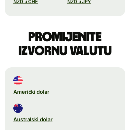
NZD u CHF
NZD u JPY
Promijenite
izvornu valutu
Američki dolar
Australski dolar