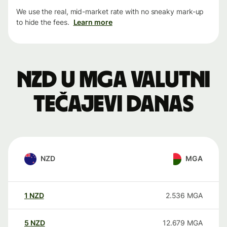
We use the real, mid-market rate with no sneaky mark-up
to hide the fees.
Learn more
NZD u MGA valutni
tečajevi danas
NZD
MGA
1
NZD
2.536
MGA
5
NZD
12.679
MGA