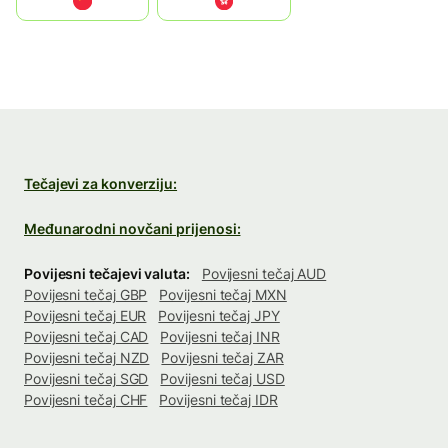
中国
中國香港特別行政區
Tečajevi za konverziju:
Međunarodni novčani prijenosi:
Povijesni tečajevi valuta:
Povijesni tečaj AUD
Povijesni tečaj GBP
Povijesni tečaj MXN
Povijesni tečaj EUR
Povijesni tečaj JPY
Povijesni tečaj CAD
Povijesni tečaj INR
Povijesni tečaj NZD
Povijesni tečaj ZAR
Povijesni tečaj SGD
Povijesni tečaj USD
Povijesni tečaj CHF
Povijesni tečaj IDR