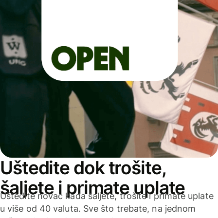
Uštedite dok trošite,
šaljete i primate uplate
Uštedite novac kada šaljete, trošite i primate uplate
u više od 40 valuta. Sve što trebate, na jednom