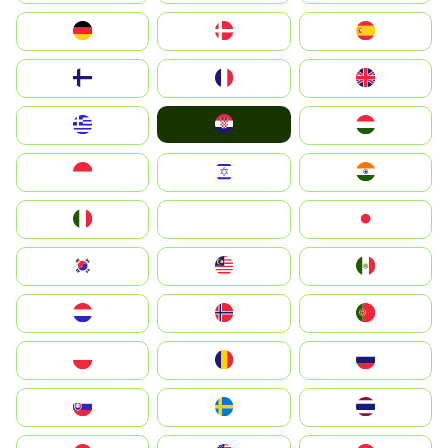
Deutschland
Denmark
España
Suomi
France
United Kingdom
Hrvatska
Greece
Magyarország
Indonesia
Israel
India
Italia
JA
Japan
South Korea
Malay
Mexico
Nederland
Norge
Portugal
Polska
România
Россия
Slovensko
Ruoŧŧa
ไทย