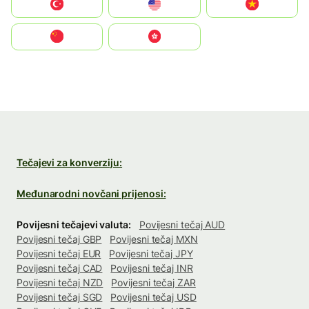
Türkiye
United States
Vietnam
中国
中國香港特別行政區
Tečajevi za konverziju:
Međunarodni novčani prijenosi:
Povijesni tečajevi valuta:
Povijesni tečaj AUD
Povijesni tečaj GBP
Povijesni tečaj MXN
Povijesni tečaj EUR
Povijesni tečaj JPY
Povijesni tečaj CAD
Povijesni tečaj INR
Povijesni tečaj NZD
Povijesni tečaj ZAR
Povijesni tečaj SGD
Povijesni tečaj USD