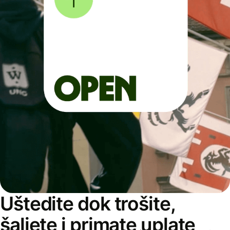
Uštedite dok trošite,
šaljete i primate uplate