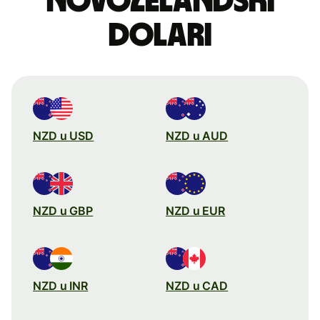
novozelandski
dolari
NZD u USD
NZD u AUD
NZD u GBP
NZD u EUR
NZD u INR
NZD u CAD