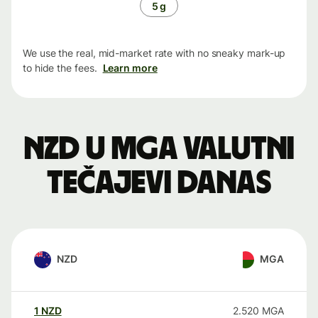
5 g
We use the real, mid-market rate with no sneaky mark-up
to hide the fees.
Learn more
NZD u MGA valutni
tečajevi danas
NZD
MGA
1
NZD
2.520
MGA