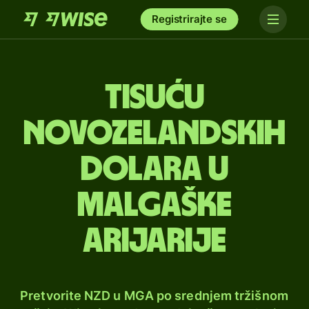
Registrirajte se
tisuću
novozelandskih
dolara u
malgaške
arijarije
Pretvorite NZD u MGA po srednjem tržišnom