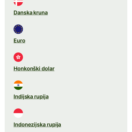
Danska kruna
Euro
Honkonški dolar
Indijska rupija
Indonezijska rupija