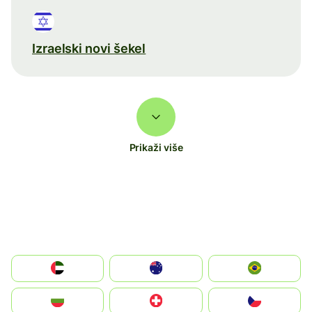
Izraelski novi šekel
Prikaži više
الإمارات العربية المتحدة
Australia
Brazil
България
Switzerland
Czechia