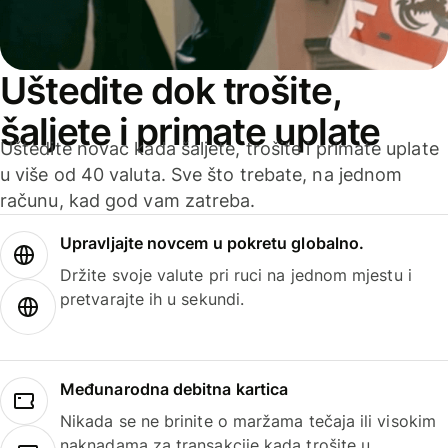
Uštedite dok trošite,
šaljete i primate uplate
Uštedite novac kada šaljete, trošite i primate uplate
u više od 40 valuta. Sve što trebate, na jednom
računu, kad god vam zatreba.
Upravljajte novcem u pokretu globalno.
Držite svoje valute pri ruci na jednom mjestu i
pretvarajte ih u sekundi.
Međunarodna debitna kartica
Nikada se ne brinite o maržama tečaja ili visokim
naknadama za transakcije kada trošite u