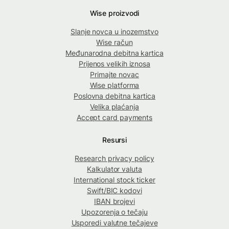
Wise proizvodi
Slanje novca u inozemstvo
Wise račun
Međunarodna debitna kartica
Prijenos velikih iznosa
Primajte novac
Wise platforma
Poslovna debitna kartica
Velika plaćanja
Accept card payments
Resursi
Research privacy policy
Kalkulator valuta
International stock ticker
Swift/BIC kodovi
IBAN brojevi
Upozorenja o tečaju
Usporedi valutne tečajeve