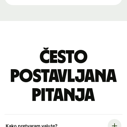
Često
postavljana
pitanja
Kako pretvaram valute?