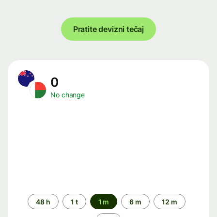
Pratite devizni tečaj
0
No change
Time
48 h
1 t
1 m
6 m
12 m
period