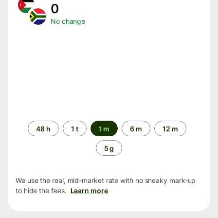
0
No change
Time
48 h
1 t
1 m
6 m
12 m
period
5 g
We use the real, mid-market rate with no sneaky mark-up
to hide the fees.
Learn more