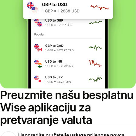
Preuzmite našu besplatnu
Wise aplikaciju za
pretvaranje valuta
Usporedite pružatelje usluga prijenosa novca