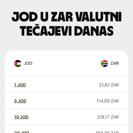
JOD u ZAR valutni
tečajevi danas
JOD
ZAR
1
JOD
22,82
ZAR
5
JOD
114,09
ZAR
10
JOD
228,17
ZAR
20
JOD
456,35
ZAR