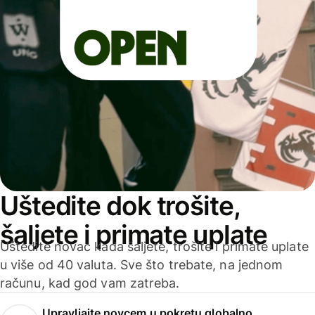
Uštedite dok trošite,
šaljete i primate uplate
Uštedite novac kada šaljete, trošite i primate uplate
u više od 40 valuta. Sve što trebate, na jednom
računu, kad god vam zatreba.
Upravljajte novcem u pokretu globalno.