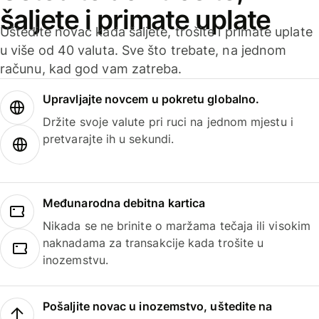
šaljete i primate uplate
Uštedite novac kada šaljete, trošite i primate uplate
u više od 40 valuta. Sve što trebate, na jednom
računu, kad god vam zatreba.
Upravljajte novcem u pokretu globalno.
Držite svoje valute pri ruci na jednom mjestu i
pretvarajte ih u sekundi.
Međunarodna debitna kartica
Nikada se ne brinite o maržama tečaja ili visokim
naknadama za transakcije kada trošite u
inozemstvu.
Pošaljite novac u inozemstvo, uštedite na