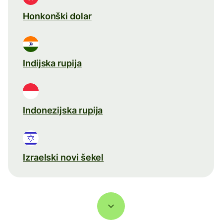
Honkonški dolar
Indijska rupija
Indonezijska rupija
Izraelski novi šekel