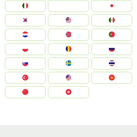
Italia
JA
Japan
South Korea
Malay
Mexico
Nederland
Norge
Portugal
Polska
România
Россия
Slovensko
Ruoŧŧa
ไทย
Türkiye
United States
Vietnam
中国
中國香港特別行政區