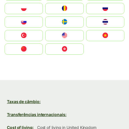
Polska
România
Россия
Slovensko
Ruoŧŧa
ไทย
Türkiye
United States
Vietnam
中国
中國香港特別行政區
Taxas de câmbio:
Transferências internacionais:
Cost of living:
Cost of living in United Kingdom