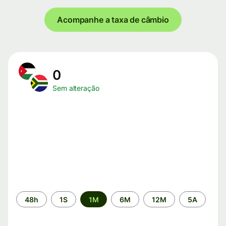
Acompanhe a taxa de câmbio
0
Sem alteração
Período
48h
1S
1M
6M
12M
5A
de
tempo