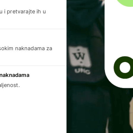
 i pretvarajte ih u
visokim naknadama za
a naknadama
ljenost.