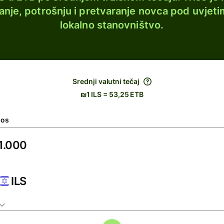
lanje, potrošnju i pretvaranje novca pod uvjeti
lokalno stanovništvo.
Srednji valutni tečaj
₪1 ILS = 53,25 ETB
nos
ILS