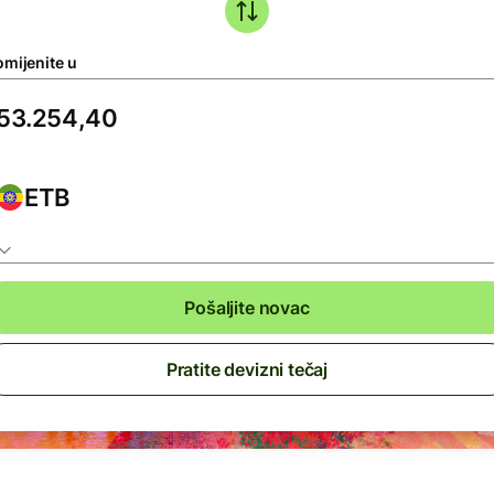
omijenite u
ETB
Pošaljite novac
Pratite devizni tečaj