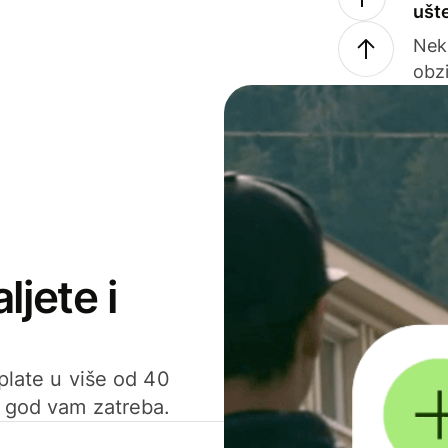
ušt
Nek
obzi
ljete i
uplate u više od 40
d god vam zatreba.