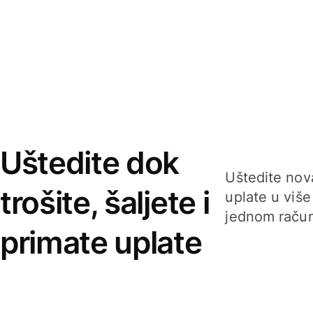
Uštedite dok
Uštedite nova
trošite, šaljete i
uplate u više
jednom račun
primate uplate