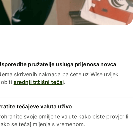
Usporedite pružatelje usluga prijenosa novca
Nema skrivenih naknada pa ćete uz Wise uvijek
dobiti
srednji tržišni tečaj
.
Pratite tečajeve valuta uživo
ohranite svoje omiljene valute kako biste provjerili
kako se tečaj mijenja s vremenom.