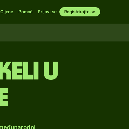
Cijene
Pomoć
Prijavi se
Registrirajte se
keli u
e
e međunarodni