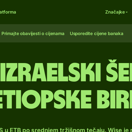
atforma
Značajke
Primajte obavijesti o cijenama
Usporedite cijene banaka
izraelski še
etiopske bir
LS u ETB po srednjem tržišnom tečaju. Wise j