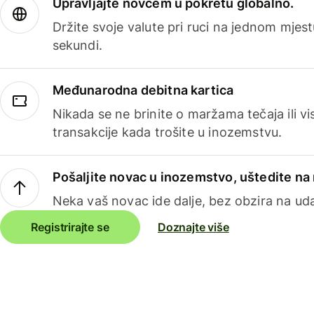
Upravljajte novcem u pokretu globalno.
Držite svoje valute pri ruci na jednom mjestu
sekundi.
Međunarodna debitna kartica
Nikada se ne brinite o maržama tečaja ili 
transakcije kada trošite u inozemstvu.
Pošaljite novac u inozemstvo, uštedite n
Neka vaš novac ide dalje, bez obzira na uda
Registrirajte se
Doznajte više