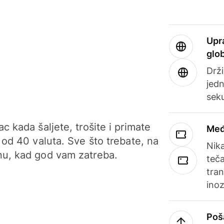
Upr
glo
Drži
jedn
sek
c kada šaljete, trošite i primate
Međ
 od 40 valuta. Sve što trebate, na
Nik
u, kad god vam zatreba.
teča
tran
ino
Poš