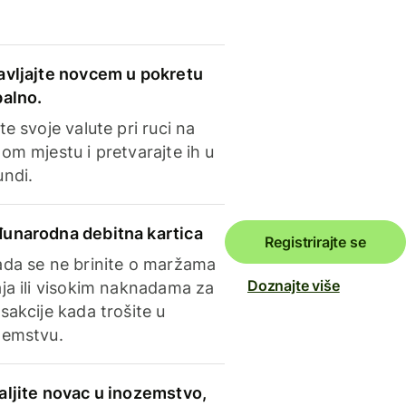
avljajte novcem u pokretu
balno.
te svoje valute pri ruci na
om mjestu i pretvarajte ih u
undi.
unarodna debitna kartica
Registrirajte se
ada se ne brinite o maržama
Doznajte više
ja ili visokim naknadama za
sakcije kada trošite u
zemstvu.
aljite novac u inozemstvo,