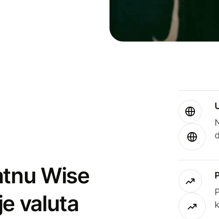
atnu Wise
P
je valuta