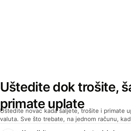
Uštedite dok trošite, ša
primate uplate
Uštedite novac kada šaljete, trošite i primate 
valuta. Sve što trebate, na jednom računu, ka