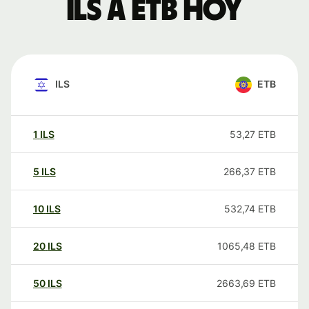
ILS a ETB hoy
ILS
ETB
1
ILS
53,27
ETB
5
ILS
266,37
ETB
10
ILS
532,74
ETB
20
ILS
1065,48
ETB
50
ILS
2663,69
ETB