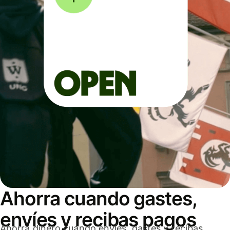
Ahorra cuando gastes,
envíes y recibas pagos
Ahorra dinero cuando envíes, gastes y recibas