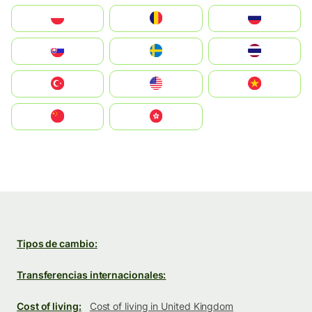
Polska
România
Россия
Slovensko
Ruoŧŧa
ไทย
Türkiye
United States
Vietnam
中国
中國香港特別行政區
Tipos de cambio:
Transferencias internacionales:
Cost of living:
Cost of living in United Kingdom