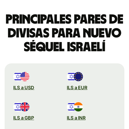
Principales pares de
divisas para nuevo
séquel israelí
ILS a USD
ILS a EUR
ILS a GBP
ILS a INR