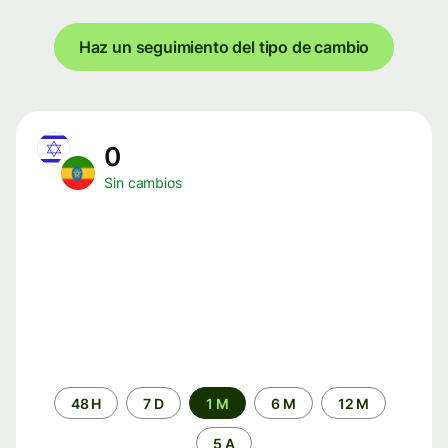
Haz un seguimiento del tipo de cambio
0
Sin cambios
Periodo
48 H
7 D
1 M
6 M
12 M
de
tiempo
5 A