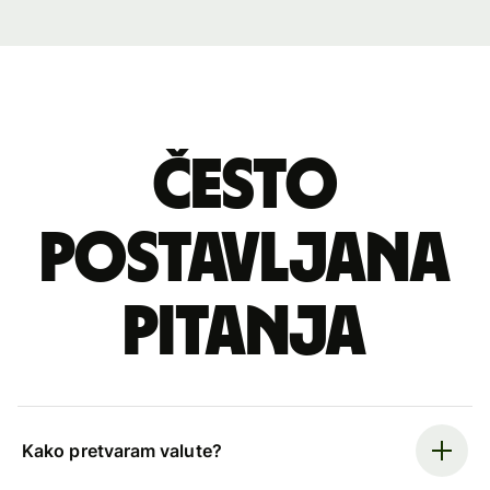
Često
postavljana
pitanja
Kako pretvaram valute?