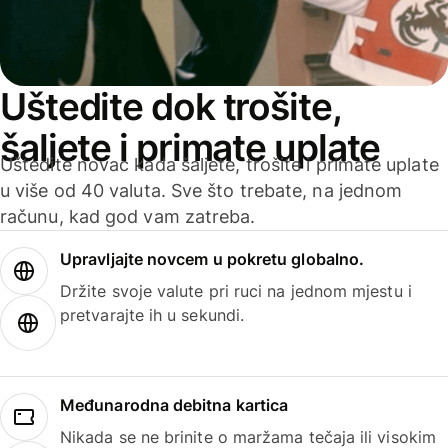
Uštedite dok trošite,
šaljete i primate uplate
Uštedite novac kada šaljete, trošite i primate uplate
u više od 40 valuta. Sve što trebate, na jednom
računu, kad god vam zatreba.
Upravljajte novcem u pokretu globalno.
Držite svoje valute pri ruci na jednom mjestu i
pretvarajte ih u sekundi.
Međunarodna debitna kartica
Nikada se ne brinite o maržama tečaja ili visokim