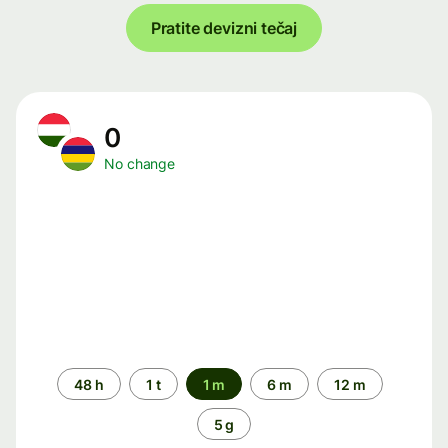
Pratite devizni tečaj
0
No change
Time
48 h
1 t
1 m
6 m
12 m
period
5 g