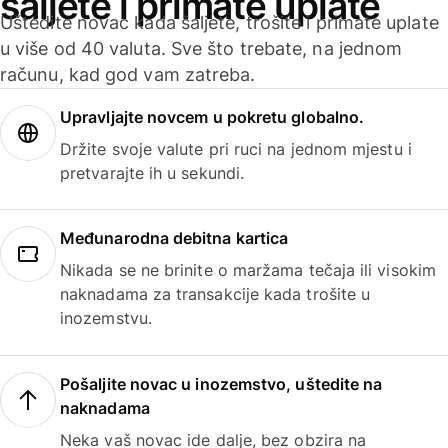
šaljete i primate uplate
Uštedite novac kada šaljete, trošite i primate uplate
u više od 40 valuta. Sve što trebate, na jednom
računu, kad god vam zatreba.
Upravljajte novcem u pokretu globalno.
Držite svoje valute pri ruci na jednom mjestu i
pretvarajte ih u sekundi.
Međunarodna debitna kartica
Nikada se ne brinite o maržama tečaja ili visokim
naknadama za transakcije kada trošite u
inozemstvu.
Pošaljite novac u inozemstvo, uštedite na
naknadama
Neka vaš novac ide dalje, bez obzira na