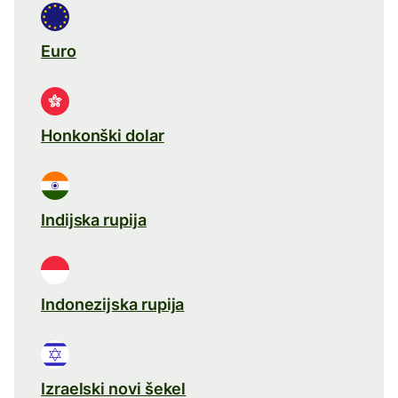
Euro
Honkonški dolar
Indijska rupija
Indonezijska rupija
Izraelski novi šekel