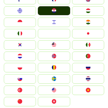
Hrvatska
Greece
Magyarország
Indonesia
Israel
India
Italia
JA
Japan
South Korea
Malay
Mexico
Nederland
Norge
Portugal
Polska
România
Россия
Slovensko
Ruoŧŧa
ไทย
Türkiye
United States
Vietnam
中国
中國香港特別行政區