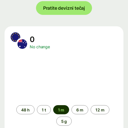
Pratite devizni tečaj
0
No change
Time
48 h
1 t
1 m
6 m
12 m
period
5 g