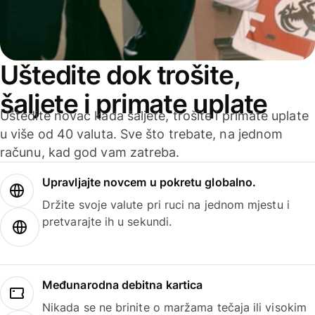
Uštedite dok trošite,
šaljete i primate uplate
Uštedite novac kada šaljete, trošite i primate uplate
u više od 40 valuta. Sve što trebate, na jednom
računu, kad god vam zatreba.
Upravljajte novcem u pokretu globalno.
Držite svoje valute pri ruci na jednom mjestu i
pretvarajte ih u sekundi.
Međunarodna debitna kartica
Nikada se ne brinite o maržama tečaja ili visokim