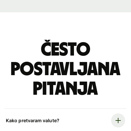
Često
postavljana
pitanja
Kako pretvaram valute?