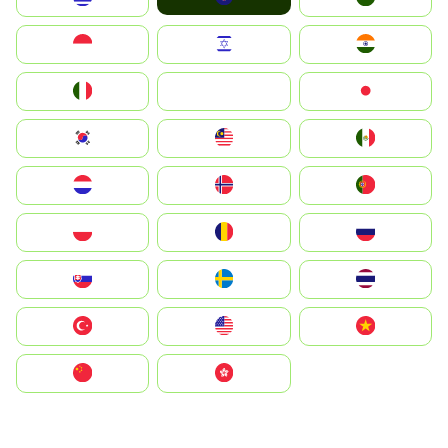
Indonesia
Israel
India
Italia
JA
Japan
South Korea
Malay
Mexico
Nederland
Norge
Portugal
Polska
România
Россия
Slovensko
Ruoŧŧa
ไทย
Türkiye
United States
Vietnam
中国
中國香港特別行政區