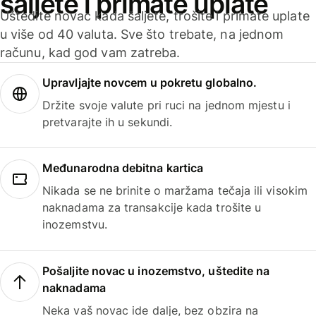
šaljete i primate uplate
Uštedite novac kada šaljete, trošite i primate uplate
u više od 40 valuta. Sve što trebate, na jednom
računu, kad god vam zatreba.
Upravljajte novcem u pokretu globalno.
Držite svoje valute pri ruci na jednom mjestu i
pretvarajte ih u sekundi.
Međunarodna debitna kartica
Nikada se ne brinite o maržama tečaja ili visokim
naknadama za transakcije kada trošite u
inozemstvu.
Pošaljite novac u inozemstvo, uštedite na
naknadama
Neka vaš novac ide dalje, bez obzira na