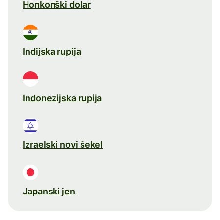
Honkonški dolar
Indijska rupija
Indonezijska rupija
Izraelski novi šekel
Japanski jen