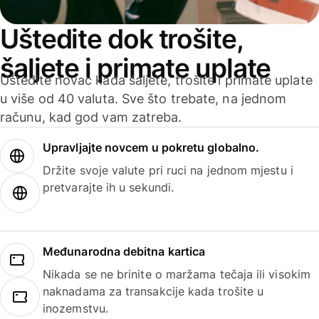
Uštedite dok trošite,
šaljete i primate uplate
Uštedite novac kada šaljete, trošite i primate uplate
u više od 40 valuta. Sve što trebate, na jednom
računu, kad god vam zatreba.
Upravljajte novcem u pokretu globalno.
Držite svoje valute pri ruci na jednom mjestu i
pretvarajte ih u sekundi.
Međunarodna debitna kartica
Nikada se ne brinite o maržama tečaja ili visokim
naknadama za transakcije kada trošite u
inozemstvu.