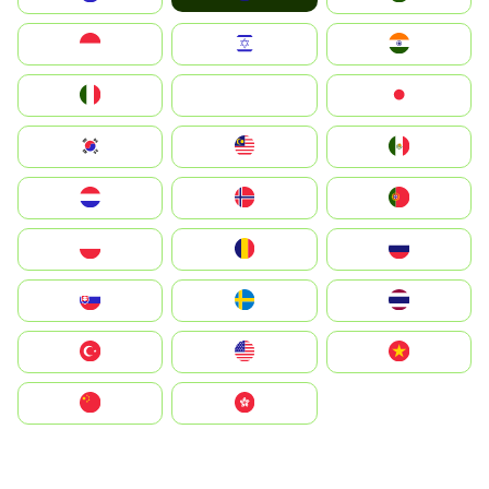
Indonesia
Israel
India
Italia
JA
Japan
South Korea
Malay
Mexico
Nederland
Norge
Portugal
Polska
România
Россия
Slovensko
Ruoŧŧa
ไทย
Türkiye
United States
Vietnam
中国
中國香港特別行政區