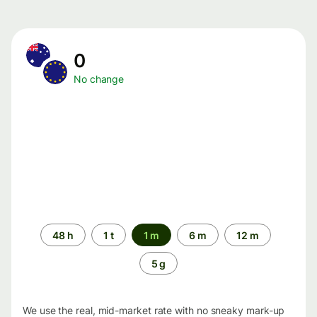
0
No change
Time
48 h
1 t
1 m
6 m
12 m
period
5 g
We use the real, mid-market rate with no sneaky mark-up