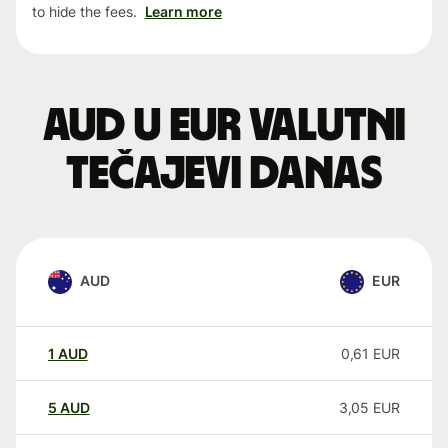
to hide the fees.
Learn more
AUD u EUR valutni
tečajevi danas
AUD
EUR
1
AUD
0,61
EUR
5
AUD
3,05
EUR