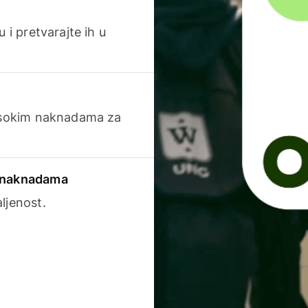
 i pretvarajte ih u
visokim naknadama za
a naknadama
ljenost.