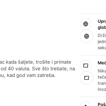
Upr
glo
Drži
jedn
sek
c kada šaljete, trošite i primate
Međ
 od 40 valuta. Sve što trebate, na
Nik
u, kad god vam zatreba.
teča
tran
ino
Poš