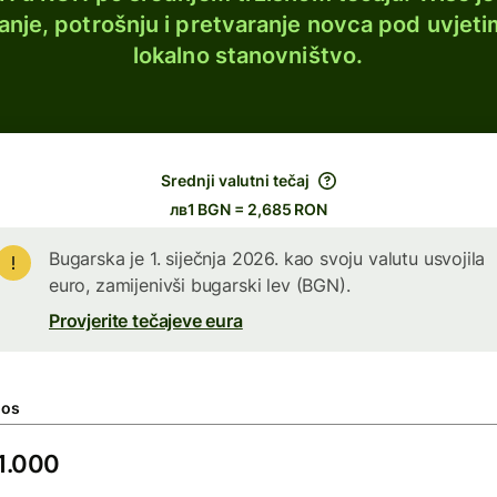
lanje, potrošnju i pretvaranje novca pod uvjeti
lokalno stanovništvo.
Srednji valutni tečaj
лв1 BGN = 2,685 RON
Bugarska je 1. siječnja 2026. kao svoju valutu usvojila
euro, zamijenivši bugarski lev (BGN).
Provjerite tečajeve eura
nos