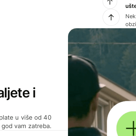
ušt
Nek
obzi
ljete i
uplate u više od 40
d god vam zatreba.