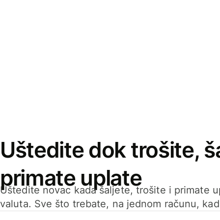
Uštedite dok trošite, ša
primate uplate
Uštedite novac kada šaljete, trošite i primate 
valuta. Sve što trebate, na jednom računu, ka