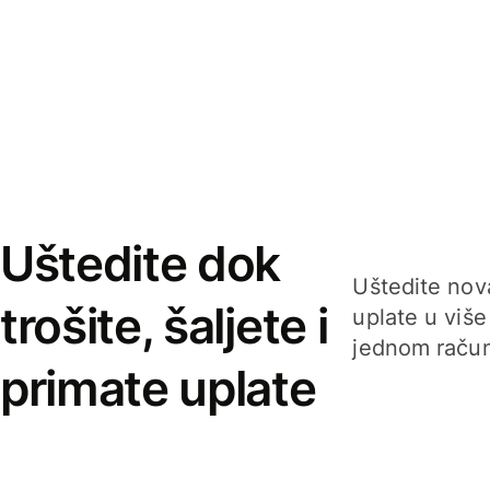
Uštedite dok
Uštedite nova
trošite, šaljete i
uplate u više
jednom račun
primate uplate