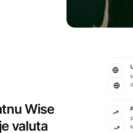
atnu Wise
P
je valuta