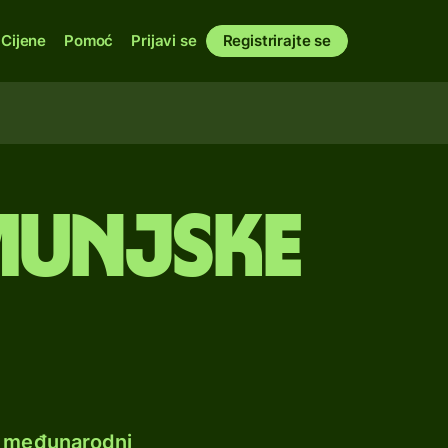
Cijene
Pomoć
Prijavi se
Registrirajte se
umunjske
e međunarodni