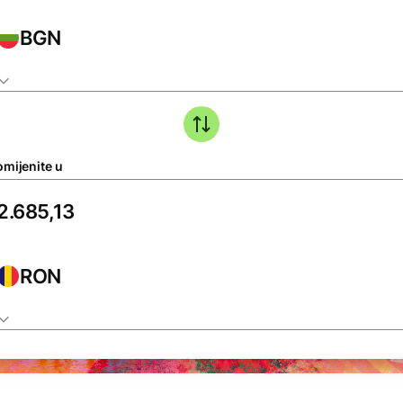
BGN
omijenite u
RON