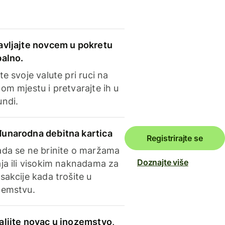
avljajte novcem u pokretu
balno.
te svoje valute pri ruci na
om mjestu i pretvarajte ih u
undi.
unarodna debitna kartica
Registrirajte se
ada se ne brinite o maržama
Doznajte više
ja ili visokim naknadama za
sakcije kada trošite u
zemstvu.
aljite novac u inozemstvo,