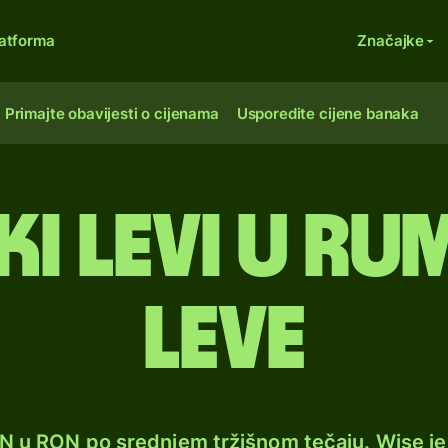
atforma
Značajke
Primajte obavijesti o cijenama
Usporedite cijene banaka
i levi u r
leve
GN u RON po srednjem tržišnom tečaju. Wise j