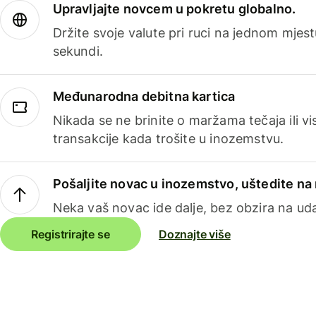
Upravljajte novcem u pokretu globalno.
Držite svoje valute pri ruci na jednom mjestu
sekundi.
Međunarodna debitna kartica
Nikada se ne brinite o maržama tečaja ili 
transakcije kada trošite u inozemstvu.
Pošaljite novac u inozemstvo, uštedite n
Neka vaš novac ide dalje, bez obzira na uda
Registrirajte se
Doznajte više