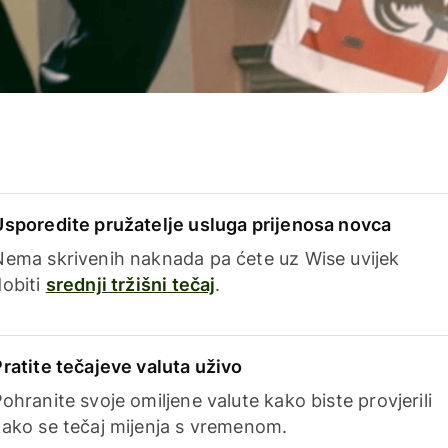
Usporedite pružatelje usluga prijenosa novca
Nema skrivenih naknada pa ćete uz Wise uvijek
dobiti
srednji tržišni tečaj
.
Pratite tečajeve valuta uživo
ohranite svoje omiljene valute kako biste provjerili
kako se tečaj mijenja s vremenom.