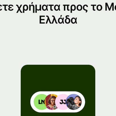
ετε χρήματα προς το 
nts
Ελλάδα
ister
 Wise
nect
elopers
lore API
umentation