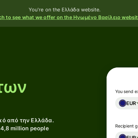
You're on the Ελλάδα website.
ch to see what we offer on the Ηνωμένο Βασίλειο websit
ducts
Send
Receive
των
Issue
cards
You send e
EUR
Multi-
currency
accounts
ακό από την Ελλάδα.
Recipient g
14,8 million people
ustries
EUR