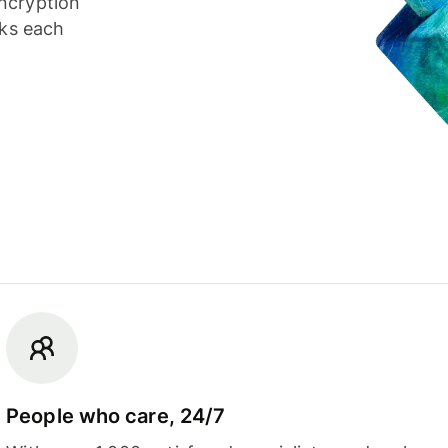
ncryption
cks each
People who care, 24/7