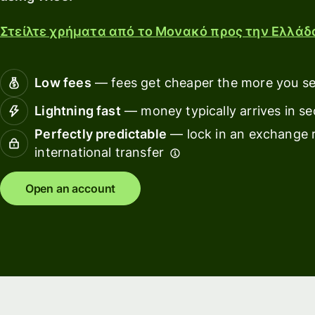
card
with
Explore
Wise
Στείλτε χρήματα από το Μονακό προς την Ελλάδα
Earn
Assets
Ban
returns
Europe
fin
with
ins
Low fees
— fees get cheaper the more you s
Wise
Manage
Assets
team
Edu
Lightning fast
— money typically arrives in s
Europe
finances
pla
Perfectly predictable
— lock in an exchange r
Connect
international transfer
Mar
Pricing
accounting
Sp
software
Open an account
ma
Personal
pricing
Resources
Tra
pla
Explore API
Wor
integrations
pla