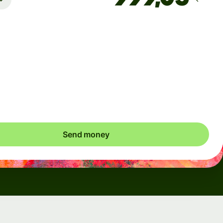
Arrives
Today - in 2 minutes
Total fees
0,95 EUR
Included in EUR you send
Send money