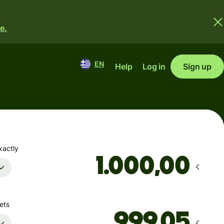
e.
EN
Help
Log in
Sign up
xactly
,00
ets