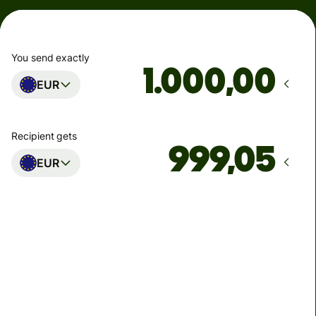
You send exactly
,00
EUR
Recipient gets
EUR
Arrives
Today - in seconds
Total fees
0,95 EUR
Included in EUR you send