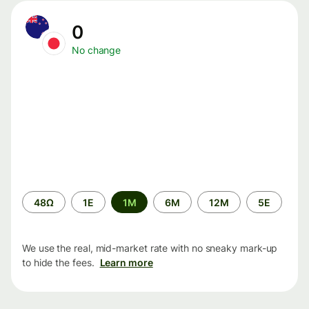
0
No change
Time
48Ω
1Ε
1M
6M
12M
5Ε
period
We use the real, mid-market rate with no sneaky mark-up
to hide the fees.
Learn more