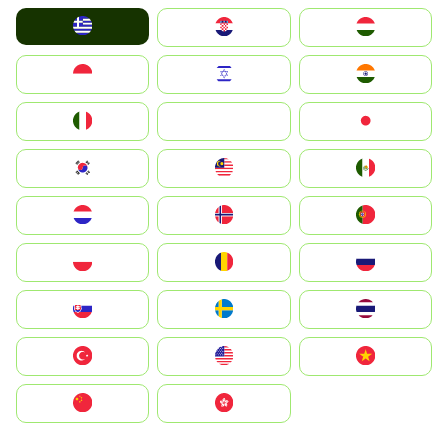
Greece
Hrvatska
Magyarország
Indonesia
Israel
India
Italia
JA
Japan
South Korea
Malay
Mexico
Nederland
Norge
Portugal
Polska
România
Россия
Slovensko
Ruoŧŧa
ไทย
Türkiye
United States
Vietnam
中国
中國香港特別行政區