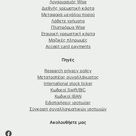
Λογαριασμός Wise
Διεθνής χρεωστική κάρτα
Μεταφορά μεγάλου ποσού
Λάβετε χρήματα
Πλατφόρμα Wise
Εταιρική χρεωστική κάρτα
Μαζικές πληρωμές
Accept card payments
Πηγές
Research privacy policy
Μετατροπέας συναλλάγματος
International stock ticker
Κωδικοί Swift/BIC
Κωδικοί IBAN
Ειδοποιήσεις ισοτιμίας
Σύγκριση συναλλαγματικών ισοτιμιών
Ακολουθήστε μας