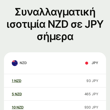
Συναλλαγματική
ισοτιμία NZD σε JPY
σήμερα
NZD
JPY
1
NZD
93
JPY
5
NZD
465
JPY
10
NZD
930
JPY