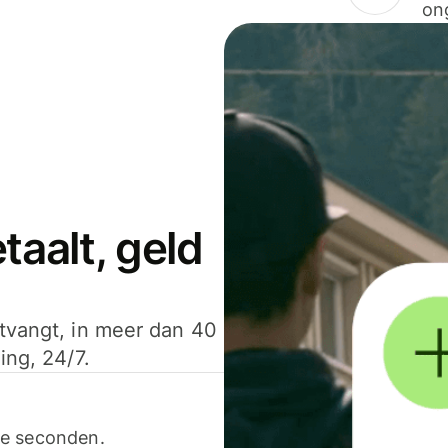
on
aalt, geld
ntvangt, in meer dan 40
ing, 24/7.
ele seconden.