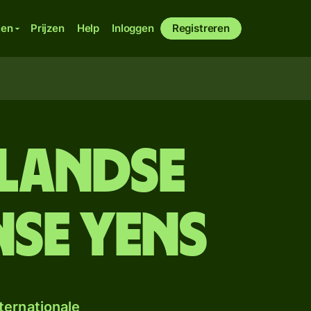
ken
Prijzen
Help
Inloggen
Registreren
elandse
se yens
ternationale