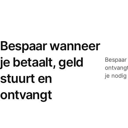
Bespaar wanneer
je betaalt, geld
Bespaar 
ontvangt
stuurt en
je nodig
ontvangt