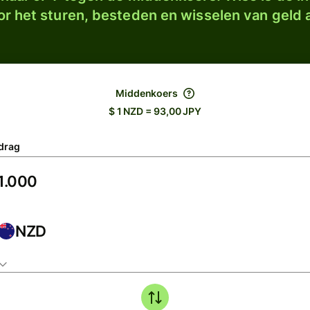
r het sturen, besteden en wisselen van geld a
Middenkoers
$ 1 NZD = 93,00 JPY
drag
NZD