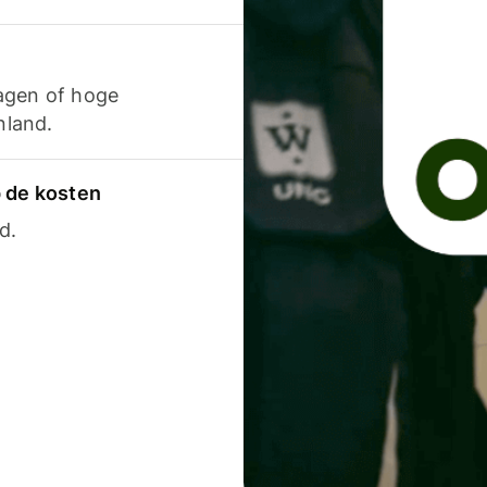
agen of hoge
nland.
p de kosten
d.