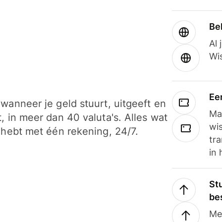
Be
Al 
Wi
Ee
wanneer je geld stuurt, uitgeeft en
Ma
, in meer dan 40 valuta's. Alles wat
wi
 hebt met één rekening, 24/7.
tra
in 
Stu
be
Me