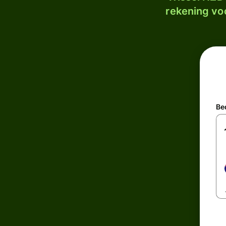
rekening voo
Be