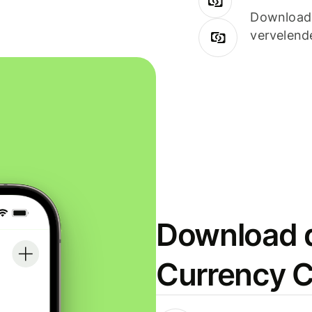
Downloade
vervelend
Download d
Currency C