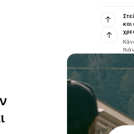
Στε
και
χρε
Κάν
πιάν
ν
ι