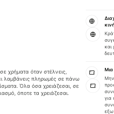
Δια
κιν
Κρά
συγ
και
δευ
Μια
σε χρήματα όταν στέλνεις,
Μην
αι λαμβάνεις πληρωμές σε πάνω
προ
ίσματα. Όλα όσα χρειάζεσαι, σε
συν
ιασμό, όποτε τα χρειάζεσαι.
για
συν
εξω