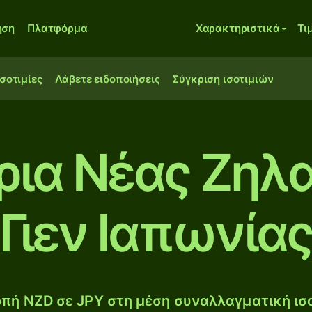
ηση
Πλατφόρμα
Χαρακτηριστικά
Τι
ισοτιμίες
Λάβετε ειδοποιήσεις
Σύγκριση ισοτιμιών
ρια Νέας Ζηλα
Γιεν Ιαπωνία
πή NZD σε JPY στη μέση συναλλαγματική ισο