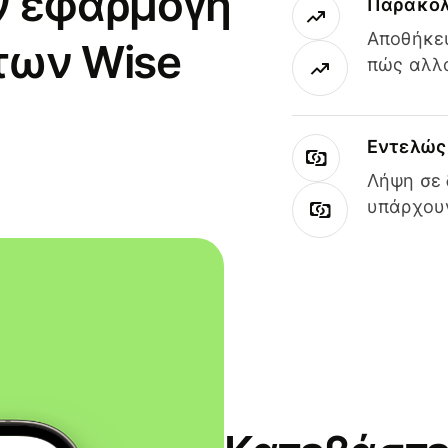
ν εφαρμογή
Παρακολ
Αποθήκευ
των Wise
πώς αλλά
Εντελώς 
Λήψη σε 
υπάρχουν