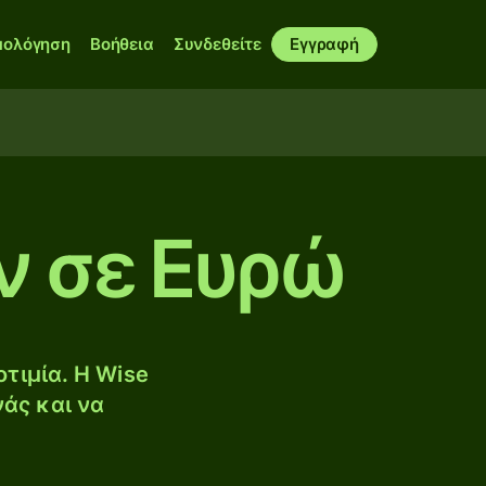
μολόγηση
Βοήθεια
Συνδεθείτε
Εγγραφή
ν σε Ευρώ
τιμία. Η Wise
νάς και να