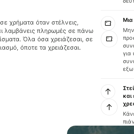
δευ
Μια
σε χρήματα όταν στέλνεις,
Μην
αι λαμβάνεις πληρωμές σε πάνω
προ
ίσματα. Όλα όσα χρειάζεσαι, σε
συν
ιασμό, όποτε τα χρειάζεσαι.
για
συν
εξω
Στε
και
χρε
Κάν
πιάν