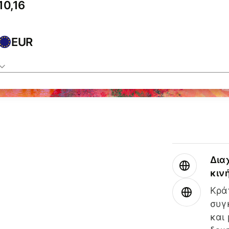
EUR
Δια
κιν
Κρά
συγ
και