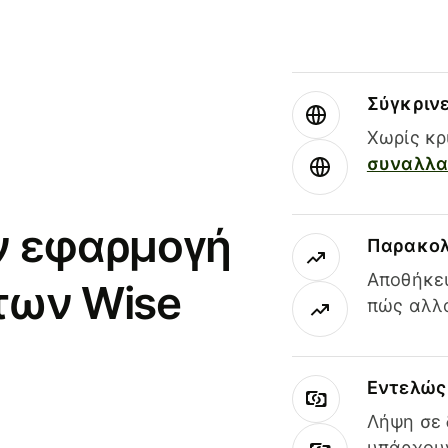
Σύγκριν
Χωρίς κρ
συναλλαγ
ν εφαρμογή
Παρακολ
Αποθήκευ
των Wise
πώς αλλά
Εντελώς 
Λήψη σε 
υπάρχουν