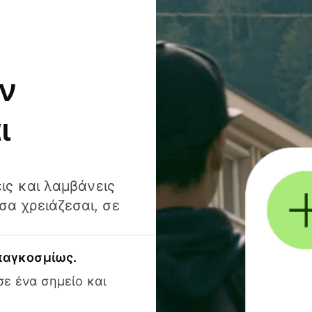
ν
ι
ις και λαμβάνεις
α χρειάζεσαι, σε
 παγκοσμίως.
ε ένα σημείο και