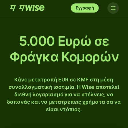
Εγγραφή
5.000 Ευρώ σε
Φράγκα Κομορών
Κάνε μετατροπή EUR σε KMF στη μέση
συναλλαγματική ισοτιμία. Η Wise αποτελεί
διεθνή λογαριασμό για να στέλνεις, να
δαπανάς και να μετατρέπεις χρήματα σα να
είσαι ντόπιος.