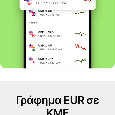
Γράφημα EUR σε
KMF