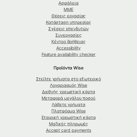
Ασφάλεια
ΜΜΕ
Θέσεις εργασίας
Κατάσταση υπηρεσίας
Σχέσεις επενδυτών
Συνεργασίες
Κέντρο βοήθειας
Accessibility
Feature availability checker
Προϊόντα Wise
Στείλτε χρήματα στο εξωτερικό
Λογαριασμός Wise
Διεθνής χρεωστική κάρτα
Μεταφορά μεγάλου ποσού
Λάβετε χρήματα
Πλατφόρμα Wise
Εταιρική χρεωστική κάρτα
Μαζικές πληρωμές
Accept card payments