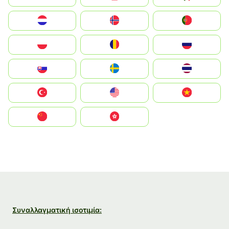
Nederland
Norge
Portugal
Polska
România
Россия
Slovensko
Ruoŧŧa
ไทย
Türkiye
United States
Vietnam
中国
中國香港特別行政區
Συναλλαγματική ισοτιμία: