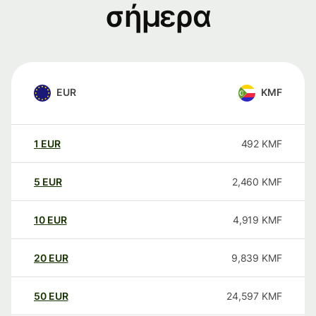
σήμερα
EUR
KMF
1
EUR
492
KMF
5
EUR
2,460
KMF
10
EUR
4,919
KMF
20
EUR
9,839
KMF
50
EUR
24,597
KMF