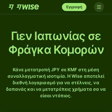
Εγγραφή
Γιεν Ιαπωνίας σε
Φράγκα Κομορών
Κάνε μετατροπή JPY σε KMF στη μέση
συναλλαγματική ισοτιμία. Η Wise αποτελεί
διεθνή λογαριασμό για να στέλνεις, να
δαπανάς και να μετατρέπεις χρήματα σα να
είσαι ντόπιος.