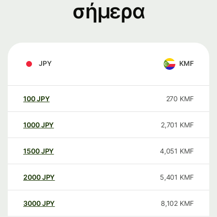
σήμερα
JPY
KMF
100
JPY
270
KMF
1000
JPY
2,701
KMF
1500
JPY
4,051
KMF
2000
JPY
5,401
KMF
3000
JPY
8,102
KMF