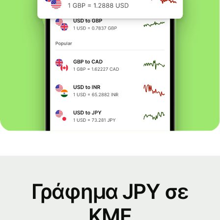
Γράφημα JPY σε
KMF