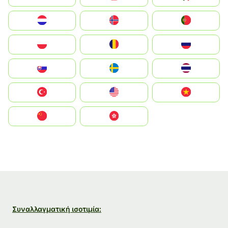
Nederland
Norge
Portugal
Polska
România
Россия
Slovensko
Ruoŧŧa
ไทย
Türkiye
United States
Vietnam
中国
中國香港特別行政區
Συναλλαγματική ισοτιμία: