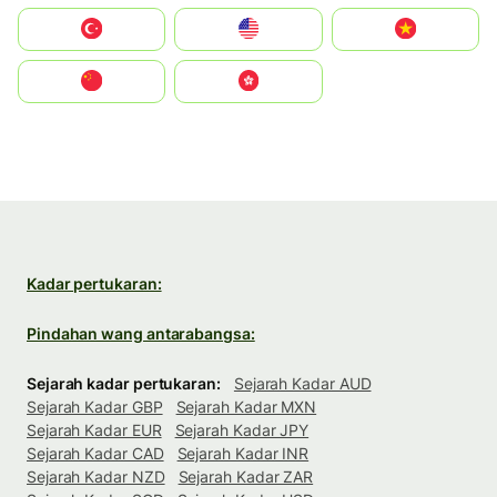
Türkiye
United States
Vietnam
中国
中國香港特別行政區
Kadar pertukaran:
Pindahan wang antarabangsa:
Sejarah kadar pertukaran:
Sejarah Kadar AUD
Sejarah Kadar GBP
Sejarah Kadar MXN
Sejarah Kadar EUR
Sejarah Kadar JPY
Sejarah Kadar CAD
Sejarah Kadar INR
Sejarah Kadar NZD
Sejarah Kadar ZAR