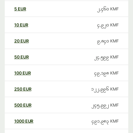
5
EUR
၂,၄၆၀
KMF
10
EUR
၄,၉၂၀
KMF
20
EUR
၉,၈၄၀
KMF
50
EUR
၂၄,၅၉၉
KMF
100
EUR
၄၉,၁၉၈
KMF
250
EUR
၁၂၂,၉၉၆
KMF
500
EUR
၂၄၅,၉၉၂
KMF
1000
EUR
၄၉၁,၉၈၃
KMF