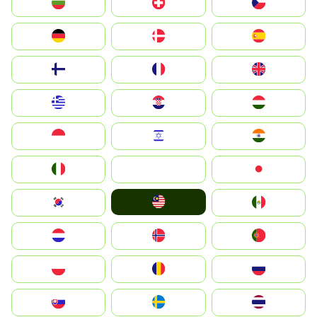
България
Switzerland
Czechia
Deutschland
Denmark
España
Suomi
France
United Kingdom
Greece
Hrvatska
Magyarország
Indonesia
Israel
India
Italia
JA
Japan
Malay
South Korea
Mexico
Nederland
Norge
Portugal
Polska
România
Россия
Slovensko
Ruoŧŧa
ไทย