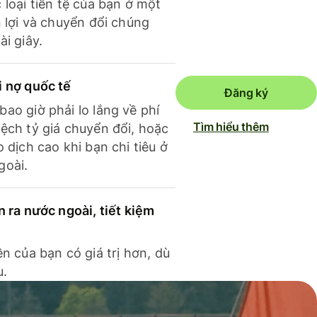
 loại tiền tệ của bạn ở một
n lợi và chuyển đổi chúng
ài giây.
i nợ quốc tế
Đăng ký
ao giờ phải lo lắng về phí
Tìm hiểu thêm
ệch tỷ giá chuyển đổi, hoặc
o dịch cao khi bạn chi tiêu ở
goài.
n ra nước ngoài, tiết kiệm
ền của bạn có giá trị hơn, dù
u.