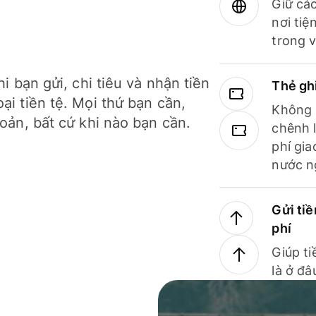
Giữ các
nơi tiệ
trong v
hi bạn gửi, chi tiêu và nhận tiền
Thẻ gh
ại tiền tệ. Mọi thứ bạn cần,
Không b
hoản, bất cứ khi nào bạn cần.
chênh l
phí gia
nước n
Gửi tiề
phí
Giúp ti
là ở đâ