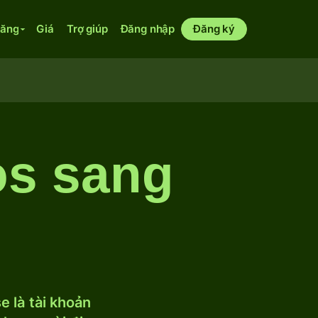
năng
Giá
Trợ giúp
Đăng nhập
Đăng ký
os sang
 là tài khoản