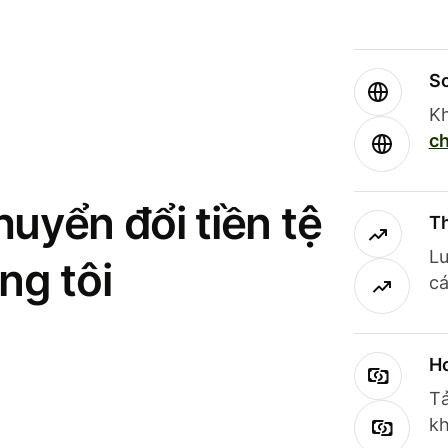
So
Kh
ch
uyển đổi tiền tệ
Th
Lư
ng tôi
cá
Ho
Tả
kh