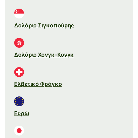
Δολάριο Σιγκαπούρης
Δολάριο Χονγκ-Κονγκ
Ελβετικό Φράγκο
Ευρώ