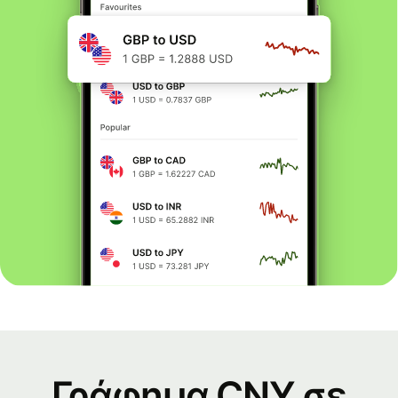
Γράφημα CNY σε