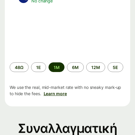
No change
Time
48Ω
1Ε
1M
6M
12M
5Ε
period
We use the real, mid-market rate with no sneaky mark-up
to hide the fees.
Learn more
Συναλλαγματική