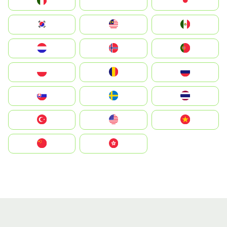
Italia
JA
Japan
South Korea
Malay
Mexico
Nederland
Norge
Portugal
Polska
România
Россия
Slovensko
Ruoŧŧa
ไทย
Türkiye
United States
Vietnam
中国
中國香港特別行政區